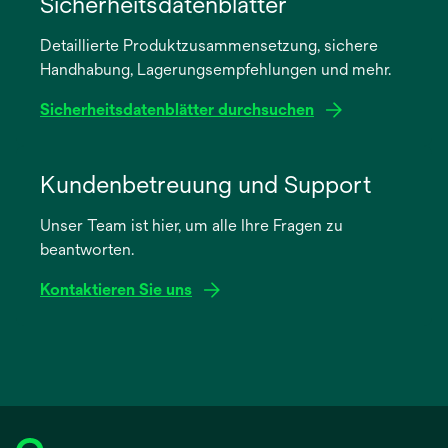
Sicherheitsdatenblätter
einer
Detaillierte Produktzusammensetzung, sichere
neuen
Handhabung, Lagerungsempfehlungen und mehr.
Registerkarte
geöffnet
Sicherheitsdatenblätter durchsuchen
wird
in
Kundenbetreuung und Support
einer
Unser Team ist hier, um alle Ihre Fragen zu
neuen
beantworten.
Registerkarte
geöffnet
Kontaktieren Sie uns