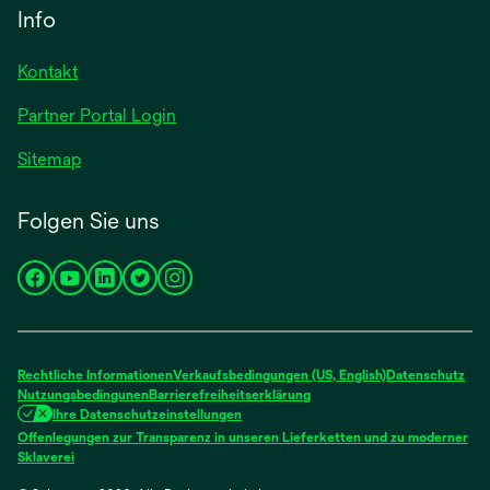
einer
Info
Registerkarte
neuen
geöffnet
Registerkarte
Kontakt
geöffnet
Partner Portal Login
Sitemap
Folgen Sie uns
wird
wird
wird
wird
wird
in
in
in
in
in
einer
einer
einer
einer
einer
neuen
neuen
neuen
neuen
neuen
Rechtliche Informationen
Verkaufsbedingungen (US, English)
Datenschutz
Registerkarte
Registerkarte
Registerkarte
Registerkarte
Registerkarte
Nutzungsbedingunen
Barrierefreiheitserklärung
Ihre Datenschutzeinstellungen
geöffnet
geöffnet
geöffnet
geöffnet
geöffnet
Offenlegungen zur Transparenz in unseren Lieferketten und zu moderner
wird
Sklaverei
in