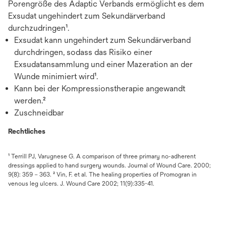
Porengröße des Adaptic Verbands ermöglicht es dem
Exsudat ungehindert zum Sekundärverband
durchzudringen¹.
Exsudat kann ungehindert zum Sekundärverband
durchdringen, sodass das Risiko einer
Exsudatansammlung und einer Mazeration an der
Wunde minimiert wird¹.
Kann bei der Kompressionstherapie angewandt
werden.²
Zuschneidbar
Rechtliches
¹ Terrill PJ, Varugnese G. A comparison of three primary no-adherent
dressings applied to hand surgery wounds. Journal of Wound Care. 2000;
9(8): 359 – 363. ² Vin, F. et al. The healing properties of Promogran in
venous leg ulcers. J. Wound Care 2002; 11(9):335-41.