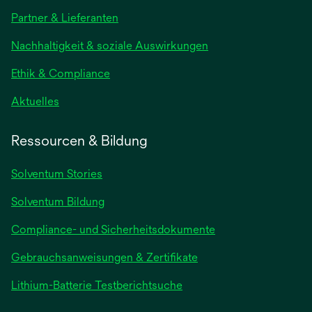
in
Partner & Lieferanten
einer
neuen
Nachhaltigkeit & soziale Auswirkungen
Registerkarte
geöffnet
Ethik & Compliance
wird
Aktuelles
in
einer
Ressourcen & Bildung
neuen
Registerkarte
Solventum Stories
geöffnet
Solventum Bildung
Compliance- und Sicherheitsdokumente
wird
Gebrauchsanweisungen & Zertifikate
in
wird
Lithium-Batterie Testberichtsuche
einer
in
neuen