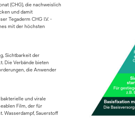
onat (CHG), die nachweislich
ücken und damit
nser Tegaderm CHG I.V. -
nes mit der höchsten
, Sichtbarkeit der
kt. Die Verbände bieten
orderungen, die Anwender
akterielle und virale
ablen Film, der für
st. Wasserdampf, Sauerstoff