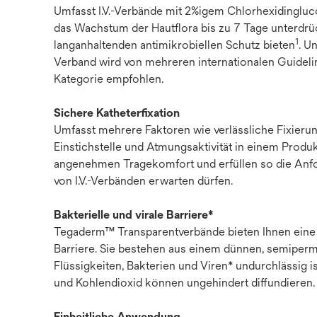
Umfasst I.V.-Verbände mit 2%igem Chlorhexidingluc
das Wachstum der Hautflora bis zu 7 Tage unterdr
1
langanhaltenden antimikrobiellen Schutz bieten
. U
Verband wird von mehreren internationalen Guideli
Kategorie empfohlen.
Sichere Katheterfixation
Umfasst mehrere Faktoren wie verlässliche Fixierung
Einstichstelle und Atmungsaktivität in einem Produ
angenehmen Tragekomfort und erfüllen so die Anf
von I.V.-Verbänden erwarten dürfen.
Bak
terielle
und
vi
rale
Ba
rriere*
Tegaderm™ Transparentverbände bieten Ihnen eine b
Barriere. Sie bestehen aus einem dünnen, semiperme
Flüssigkeiten, Bakterien und Viren* undurchlässig i
und Kohlendioxid können ungehindert diffundieren.
Einheitliche Anwendung