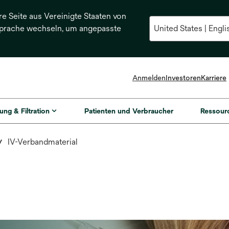
re Seite aus Vereinigte Staaten von
Sprache wechseln, um angepasste
Anmelden
Investoren
Karriere
ung & Filtration
Patienten und Verbraucher
Ressour
IV-Verbandmaterial