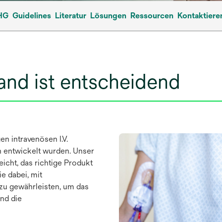
HG
Guidelines
Literatur
Lösungen
Ressourcen
Kontaktiere
band ist entscheidend
n intravenösen I.V.
n entwickelt wurden. Unser
eicht, das richtige Produkt
e dabei, mit
 zu gewährleisten, um das
und die