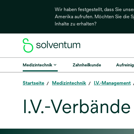
Wir haben festgestellt, dass Sie unse
Amerika aufrufen. Möchten Sie die 
Inhalte zu erhalten?
Medizintechnik
Zahnheilkunde
Aufreinig
Startseite
Medizintechnik
I.V.-Management
I.V.-Verbände