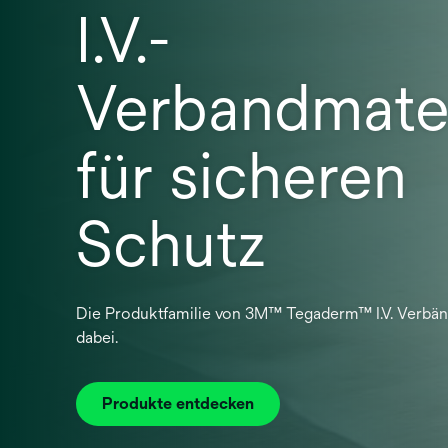
I.V.-
Verbandmater
für sicheren
Schutz
Die Produktfamilie von 3M™ Tegaderm™ I.V. Verbänd
dabei.
Produkte entdecken