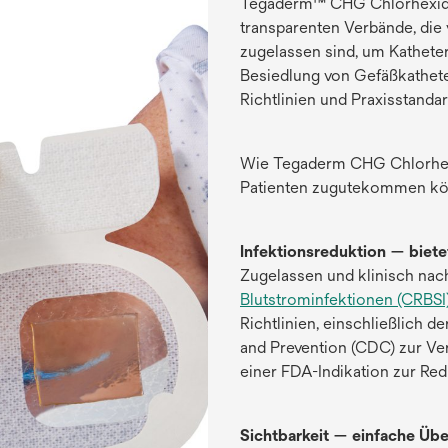
Tegaderm™ CHG Chlorhexiding
transparenten Verbände, die
zugelassen sind, um Kathete
Besiedlung von Gefäßkathete
Richtlinien und Praxisstanda
Wie Tegaderm CHG Chlorhexid
Patienten zugutekommen kö
Infektionsreduktion — biet
Zugelassen und klinisch nac
Blutstrominfektionen (CRBSI
Richtlinien, einschließlich 
and Prevention (CDC) zur Ve
einer FDA-Indikation zur Re
Sichtbarkeit — einfache Übe