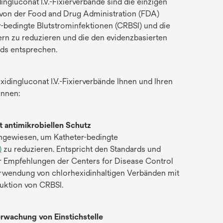
luconat I.V.-Fixierverbände sind die einzigen
 von der Food and Drug Administration (FDA)
r-bedingte Blutstrominfektionen (CRBSI) und die
rn zu reduzieren und die den evidenzbasierten
rds entsprechen.
ingluconat I.V.-Fixierverbände Ihnen und Ihren
nnen:
et antimikrobiellen Schutz
hgewiesen, um Katheter-bedingte
)
zu reduzieren. Entspricht den Standards und
der Empfehlungen der Centers for Disease Control
rwendung von chlorhexidinhaltigen Verbänden mit
duktion von CRBSI.
rwachung von Einstichstelle