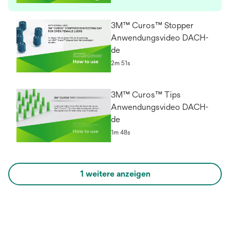
3M™ Curos™ Stopper
Anwendungsvideo DACH-
de
2m 51s
3M™ Curos™ Tips
Anwendungsvideo DACH-
de
1m 48s
1 weitere anzeigen