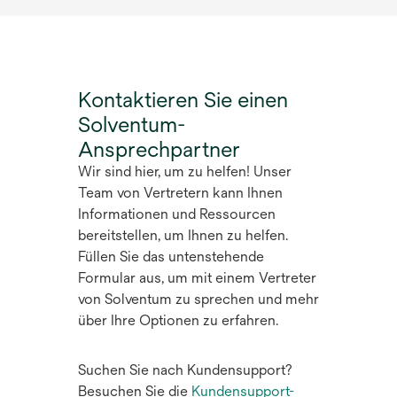
e
e
n
r
n
e
n
R
i
e
e
n
u
Kontaktieren Sie einen
g
e
e
i
Solventum-
r
n
s
Ansprechpartner
n
R
t
e
Wir sind hier, um zu helfen! Unser
e
e
u
Team von Vertretern kann Ihnen
g
r
e
Informationen und Ressourcen
i
k
n
bereitstellen, um Ihnen zu helfen.
s
a
R
Füllen Sie das untenstehende
t
r
e
Formular aus, um mit einem Vertreter
e
t
g
von Solventum zu sprechen und mehr
r
e
i
über Ihre Optionen zu erfahren.
k
g
s
a
e
t
r
Suchen Sie nach Kundensupport?
ö
e
t
Besuchen Sie die
Kundensupport-
f