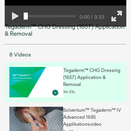
0:00 / 3:33
Tegaderm™ CHG Dressing (1657) Application
& Removal
8 Videos
Tegaderm™ CHG Dressing
(1657) Application &
Removal
3m 33s
Solventum™ Tegaderm™ IV
Advanced 1685
Applikationsvideo