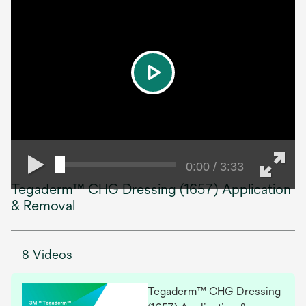
play
0:00 / 3:33
Tegaderm™ CHG Dressing (1657) Application
& Removal
8 Videos
Tegaderm™ CHG Dressing