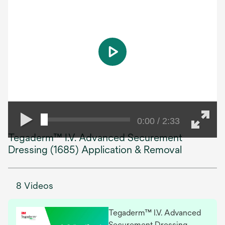
play
0:00 / 2:33
Tegaderm™ I.V. Advanced Securement
Dressing (1685) Application & Removal
8 Videos
Tegaderm™ I.V. Advanced
Securement Dressing