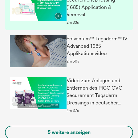
(1685) Application &
Removal
2m 33s
Solventum™ Tegaderm™ IV
Advanced 1685
Applikationsvideo
2m 50s
Video zum Anlegen und
Entfernen des PICC CVC
Securement Tegaderm
Dressings in deutscher
Sprache
4m 37s
5 weitere anzeigen