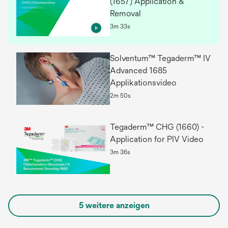
(1657) Application &
Removal
3m 33s
Solventum™ Tegaderm™ IV
Advanced 1685
Applikationsvideo
2m 50s
Tegaderm™ CHG (1660) -
Application for PIV Video
3m 36s
5 weitere anzeigen