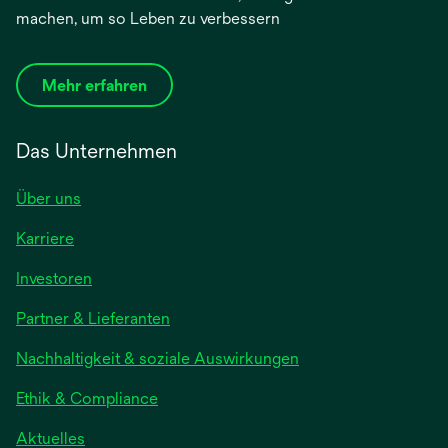
machen, um so Leben zu verbessern
Mehr erfahren
Das Unternehmen
Über uns
Karriere
wird
Investoren
in
Partner & Lieferanten
einer
neuen
Nachhaltigkeit & soziale Auswirkungen
Registerkarte
geöffnet
Ethik & Compliance
wird
Aktuelles