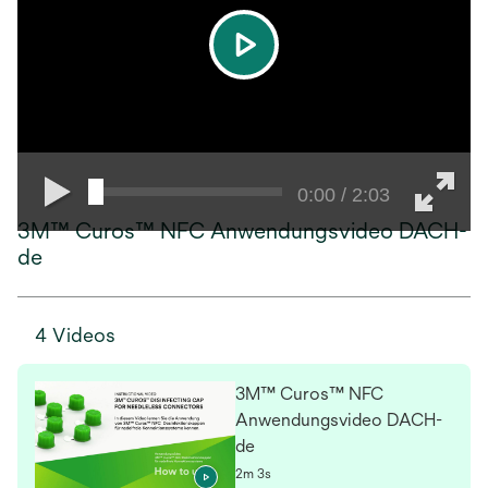
play
0:00 / 2:03
3M™ Curos™ NFC Anwendungsvideo DACH-
de
4 Videos
3M™ Curos™ NFC
Anwendungsvideo DACH-
de
2m 3s