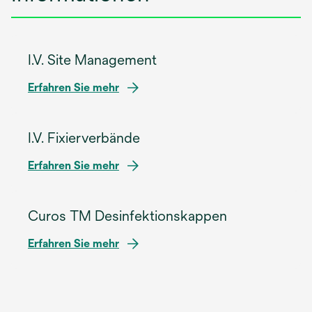
I.V. Site Management
w
Erfahren Sie mehr
i
r
I.V. Fixierverbände
d
i
w
Erfahren Sie mehr
n
i
e
r
i
Curos TM Desinfektionskappen
d
n
i
e
w
Erfahren Sie mehr
n
r
i
e
n
r
i
e
d
n
u
i