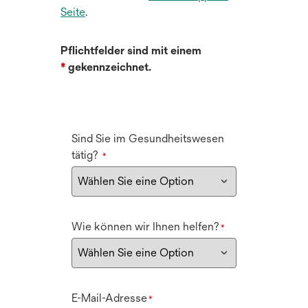
r
e
Seite
.
f
k
g
n
a
e
e
Pflichtfelder sind mit einem
r
ö
t
*
gekennzeichnet.
t
f
e
f
g
n
e
e
ö
Sind Sie im Gesundheitswesen
t
f
tätig?
*
f
n
e
t
Wie können wir Ihnen helfen?
*
E-Mail-Adresse
*