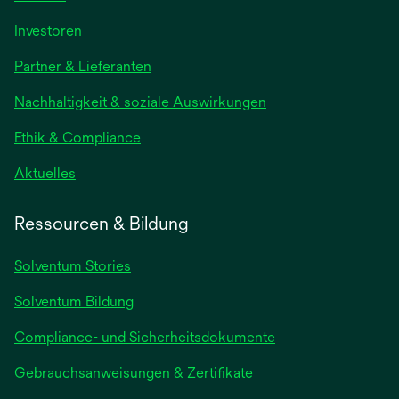
wird
Investoren
in
Partner & Lieferanten
einer
neuen
Nachhaltigkeit & soziale Auswirkungen
Registerkarte
geöffnet
Ethik & Compliance
wird
Aktuelles
in
einer
Ressourcen & Bildung
neuen
Registerkarte
Solventum Stories
geöffnet
Solventum Bildung
Compliance- und Sicherheitsdokumente
wird
Gebrauchsanweisungen & Zertifikate
in