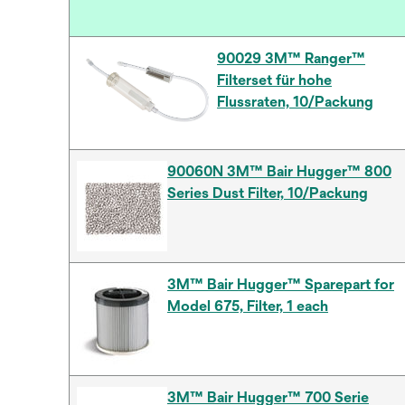
90029 3M™ Ranger™
Filterset für hohe
Flussraten, 10/Packung
90060N 3M™ Bair Hugger™ 800
Series Dust Filter, 10/Packung
3M™ Bair Hugger™ Sparepart for
Model 675, Filter, 1 each
3M™ Bair Hugger™ 700 Serie