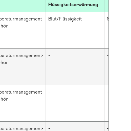
Flüssigkeitserwärmung
eraturmanagement-
Blut/Flüssigkeit
64 ml
ehör
eraturmanagement-
-
-
ehör
eraturmanagement-
-
-
ehör
eraturmanagement-
-
-