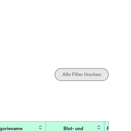
Alle Filter löschen
goriename
Blut- und
Füllvolume