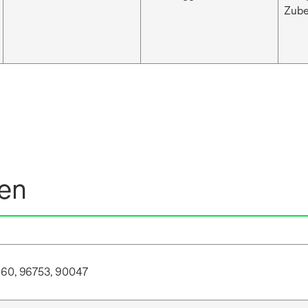
Zub
nen
60, 96753, 90047