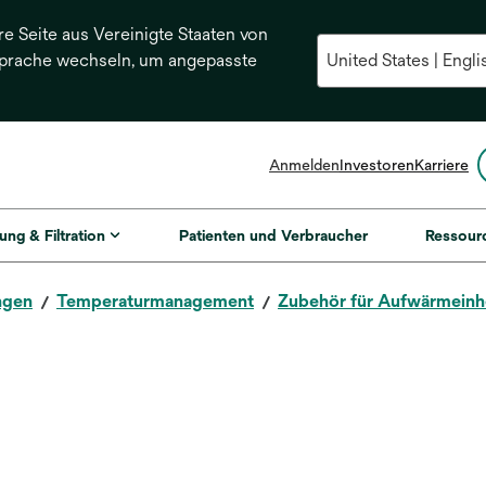
re Seite aus Vereinigte Staaten von
Sprache wechseln, um angepasste
Anmelden
Investoren
Karriere
ung & Filtration
Patienten und Verbraucher
Ressour
ngen
Temperaturmanagement
Zubehör für Aufwärmeinh