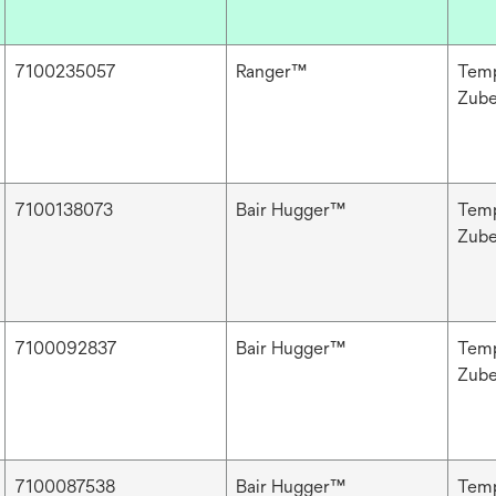
7100235057
Ranger™
Temp
Zub
7100138073
Bair Hugger™
Temp
Zub
7100092837
Bair Hugger™
Temp
Zub
7100087538
Bair Hugger™
Temp