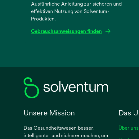
Ausführliche Anleitung zur sicheren und
effektiven Nutzung von Solventum-
Produkten.
Gebrauchsanweisungen finden
wird
in
einer
neuen
Registerkarte
geöffnet
Unsere Mission
Das U
Das Gesundheitswesen besser,
Über uns
intelligenter und sicherer machen, um