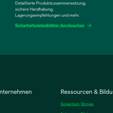
Detaillierte Produktzusammensetzung,
sichere Handhabung,
Lagerungsempfehlungen und mehr.
Sicherheitsdatenblätter durchsuchen
wird
in
einer
neuen
Registerkarte
geöffnet
nternehmen
Ressourcen & Bild
Solventum Stories