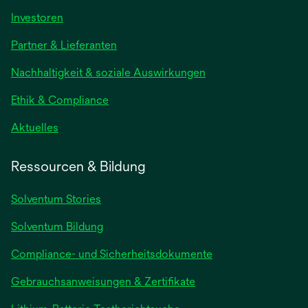
wird
Investoren
in
Partner & Lieferanten
einer
neuen
Nachhaltigkeit & soziale Auswirkungen
Registerkarte
geöffnet
Ethik & Compliance
wird
Aktuelles
in
einer
Ressourcen & Bildung
neuen
Registerkarte
Solventum Stories
geöffnet
Solventum Bildung
Compliance- und Sicherheitsdokumente
wird
Gebrauchsanweisungen & Zertifikate
in