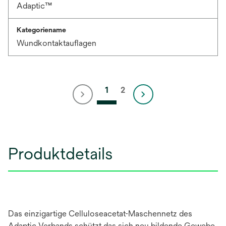
Adaptic™
Kategoriename
Wundkontaktauflagen
1
2
Produktdetails
Das einzigartige Celluloseacetat-Maschennetz des
Adaptic Verbands schützt das sich neu bildende Gewebe,