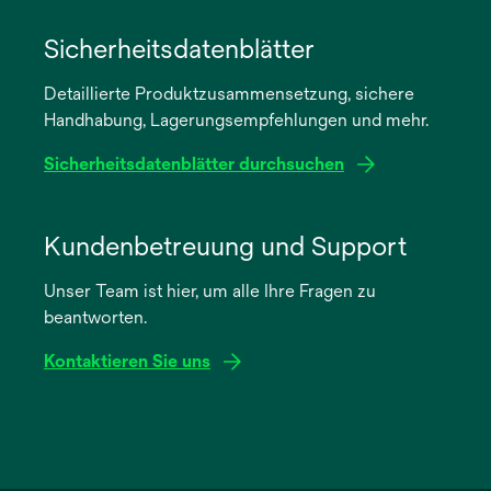
wird
in
Sicherheitsdatenblätter
einer
Detaillierte Produktzusammensetzung, sichere
neuen
Handhabung, Lagerungsempfehlungen und mehr.
Registerkarte
geöffnet
Sicherheitsdatenblätter durchsuchen
wird
in
Kundenbetreuung und Support
einer
Unser Team ist hier, um alle Ihre Fragen zu
neuen
beantworten.
Registerkarte
geöffnet
Kontaktieren Sie uns