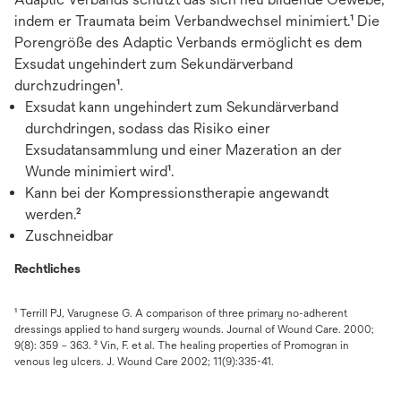
indem er Traumata beim Verbandwechsel minimiert.¹ Die
Porengröße des Adaptic Verbands ermöglicht es dem
Exsudat ungehindert zum Sekundärverband
durchzudringen¹.
Exsudat kann ungehindert zum Sekundärverband
durchdringen, sodass das Risiko einer
Exsudatansammlung und einer Mazeration an der
Wunde minimiert wird¹.
Kann bei der Kompressionstherapie angewandt
werden.²
Zuschneidbar
Rechtliches
¹ Terrill PJ, Varugnese G. A comparison of three primary no-adherent
dressings applied to hand surgery wounds. Journal of Wound Care. 2000;
9(8): 359 – 363. ² Vin, F. et al. The healing properties of Promogran in
venous leg ulcers. J. Wound Care 2002; 11(9):335-41.