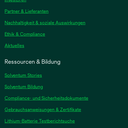
in
Partner & Lieferanten
einer
neuen
Nachhaltigkeit & soziale Auswirkungen
Registerkarte
geöffnet
Ethik & Compliance
wird
Aktuelles
in
einer
Ressourcen & Bildung
neuen
Registerkarte
Solventum Stories
geöffnet
Solventum Bildung
Compliance- und Sicherheitsdokumente
wird
Gebrauchsanweisungen & Zertifikate
in
wird
Lithium-Batterie Testberichtsuche
einer
in