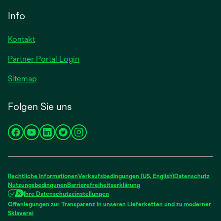
neuen
einer
Info
Registerkarte
neuen
geöffnet
Registerkarte
Kontakt
geöffnet
Partner Portal Login
Sitemap
Folgen Sie uns
wird
wird
wird
wird
wird
in
in
in
in
in
einer
einer
einer
einer
einer
neuen
neuen
neuen
neuen
neuen
Rechtliche Informationen
Verkaufsbedingungen (US, English)
Datenschutz
Registerkarte
Registerkarte
Registerkarte
Registerkarte
Registerkarte
Nutzungsbedingunen
Barrierefreiheitserklärung
Ihre Datenschutzeinstellungen
geöffnet
geöffnet
geöffnet
geöffnet
geöffnet
Offenlegungen zur Transparenz in unseren Lieferketten und zu moderner
wird
Sklaverei