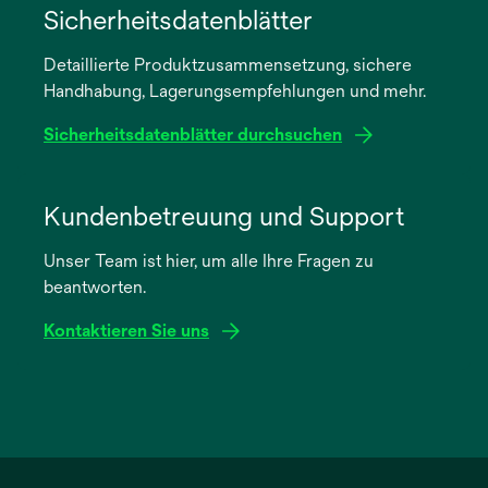
in
Sicherheitsdatenblätter
einer
Detaillierte Produktzusammensetzung, sichere
neuen
Handhabung, Lagerungsempfehlungen und mehr.
Registerkarte
geöffnet
Sicherheitsdatenblätter durchsuchen
wird
in
Kundenbetreuung und Support
einer
Unser Team ist hier, um alle Ihre Fragen zu
neuen
beantworten.
Registerkarte
geöffnet
Kontaktieren Sie uns