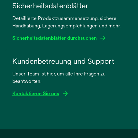
in
Sicherheitsdatenblätter
einer
Detaillierte Produktzusammensetzung, sichere
neuen
Handhabung, Lagerungsempfehlungen und mehr.
Registerkarte
geöffnet
Sicherheitsdatenblätter durchsuchen
wird
in
Kundenbetreuung und Support
einer
Unser Team ist hier, um alle Ihre Fragen zu
neuen
beantworten.
Registerkarte
geöffnet
Kontaktieren Sie uns