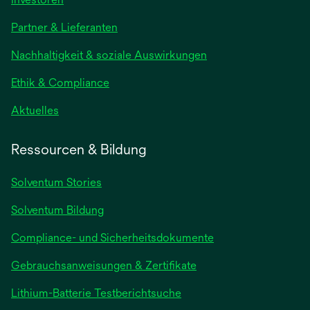
in
Partner & Lieferanten
einer
neuen
Nachhaltigkeit & soziale Auswirkungen
Registerkarte
geöffnet
Ethik & Compliance
wird
Aktuelles
in
einer
Ressourcen & Bildung
neuen
Registerkarte
Solventum Stories
geöffnet
Solventum Bildung
Compliance- und Sicherheitsdokumente
wird
Gebrauchsanweisungen & Zertifikate
in
wird
Lithium-Batterie Testberichtsuche
einer
in