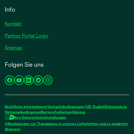
neuen
einer
Info
Registerkarte
neuen
geöffnet
Registerkarte
Kontakt
geöffnet
Partner Portal Login
Sitemap
Folgen Sie uns
wird
wird
wird
wird
wird
in
in
in
in
in
einer
einer
einer
einer
einer
neuen
neuen
neuen
neuen
neuen
Rechtliche Informationen
Verkaufsbedingungen (US, English)
Datenschutz
Registerkarte
Registerkarte
Registerkarte
Registerkarte
Registerkarte
Nutzungsbedingunen
Barrierefreiheitserklärung
Ihre Datenschutzeinstellungen
geöffnet
geöffnet
geöffnet
geöffnet
geöffnet
Offenlegungen zur Transparenz in unseren Lieferketten und zu moderner
wird
Sklaverei