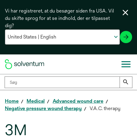
Vi har registreret, at du besøger siden fra USA. Vil
du skifte sprog for at se indhold, der er tilpasset
dig?
Home
Medical
Advanced wound care
Negative pressure wound therapy
V.A.C. therapy
3M