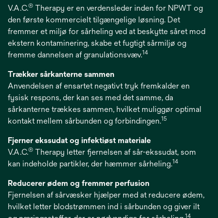
®
V.A.C.
Therapy er en verdensleder inden for NPWT og
den første kommercielt tilgængelige løsning. Det
fremmer et miljø for sårheling ved at beskytte såret mod
ekstern kontaminering, skabe et fugtigt sårmiljø og
14
fremme dannelsen af granulationsvæv.
Trækker sårkanterne sammen
Anvendelsen af ensartet negativt tryk fremkalder en
fysisk respons, der kan ses med det samme, da
sårkanterne trækkes sammen, hvilket muliggør optimal
15
kontakt mellem sårbunden og forbindingen.
Fjerner ekssudat og infektiøst materiale
®
V.A.C.
Therapy letter fjernelsen af sår-ekssudat, som
14
kan indeholde partikler, der hæmmer sårheling.
Reducerer ødem og fremmer perfusion
Fjernelsen af sårvæsker hjælper med at reducere ødem,
hvilket letter blodstrømmen ind i sårbunden og giver ilt
14