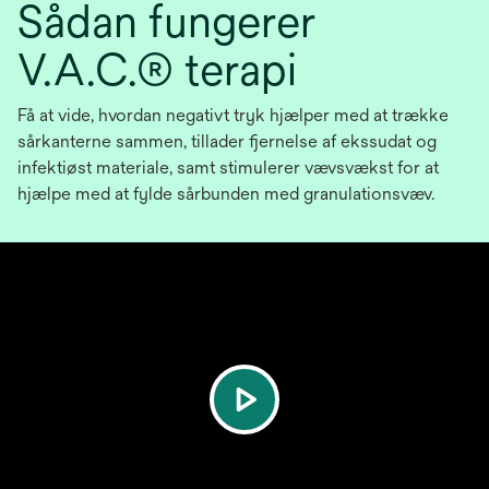
Sådan fungerer
V.A.C.® terapi
Få at vide, hvordan negativt tryk hjælper med at trække
sårkanterne sammen, tillader fjernelse af ekssudat og
infektiøst materiale, samt stimulerer vævsvækst for at
hjælpe med at fylde sårbunden med granulationsvæv.
play