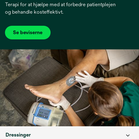
Terapi for at hjælpe med at forbedre patientplejen
og behandle kosteffektivt.
Se beviserne
opens
in
a
new
tab
Dressinger