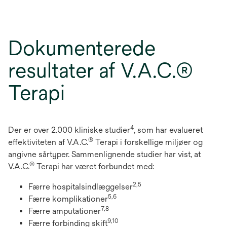
Dokumenterede
resultater af V.A.C.®
Terapi
4
Der er over 2.000 kliniske studier
, som har evalueret
®
effektiviteten af V.A.C.
Terapi i forskellige miljøer og
angivne sårtyper. Sammenlignende studier har vist, at
®
V.A.C.
Terapi har været forbundet med:
2,5
Færre hospitalsindlæggelser
5,6
Færre komplikationer
7,8
Færre amputationer
9,10
Færre forbinding skift