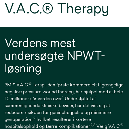
V.A.C.® Therapy
Verdens mest
undersøgte NPWT-
løsning
®
3M™ V.A.C.
Terapi, den første kommercielt tilgængelige
negative pressure wound therapy, har hjulpet med at hele
1
10 millioner sår verden over.
Understøttet af
sammenlignende kliniske beviser, har det vist sig at
reducere risikoen for genindlæggelse og minimere
2
genoperation,
hvilket resulterer i kortere
2,3
®
hospitalsophold og færre komplikationer.
Vælg V.A.C.