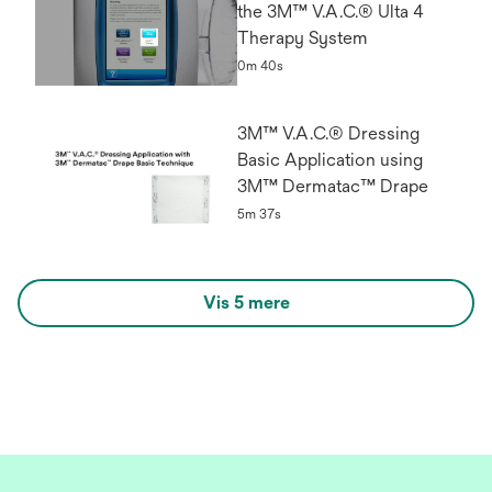
the 3M™ V.A.C.® Ulta 4
Therapy System
0m 40s
3M™ V.A.C.® Dressing
Basic Application using
3M™ Dermatac™ Drape
5m 37s
Vis 5 mere