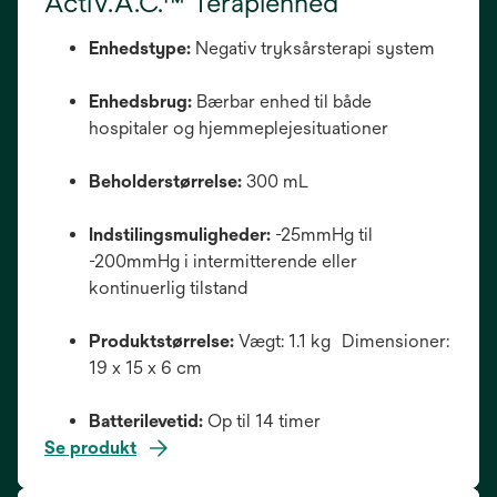
ActiV.A.C.™ Terapienhed
Enhedstype:
Negativ tryksårsterapi system
Enhedsbrug:
Bærbar enhed til både
hospitaler og hjemmeplejesituationer
Beholderstørrelse:
300 mL
Indstilingsmuligheder:
-25mmHg til
-200mmHg i intermitterende eller
kontinuerlig tilstand
Produktstørrelse:
Vægt: 1.1 kg Dimensioner:
19 x 15 x 6 cm
Batterilevetid:
Op til 14 timer
Se produkt