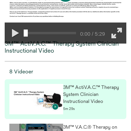
0:00 / 5:29
3M™ ActiV.A.C.™ Therapy System Clinician
Instructional Video
8 Videoer
3M™ ActiV.A.C.™ Therapy
System Clinician
Instructional Video
5m 29s
3M™ V.A.C.® Therapy on