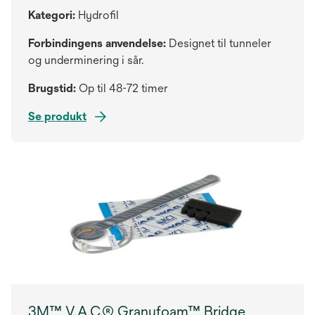
Kategori:
Hydrofil
Forbindingens anvendelse:
Designet til tunneler
og underminering i sår.
Brugstid:
Op til 48-72 timer
Se produkt
3M™ V.A.C.® Granufoam™ Bridge