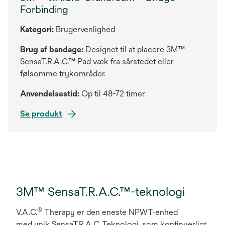
Forbinding
Kategori:
Brugervenlighed
Brug af bandage:
Designet til at placere 3M™
SensaT.R.A.C.™ Pad væk fra sårstedet eller
følsomme trykområder.
Anvendelsestid:
Op til 48-72 timer
Se produkt
3M™ SensaT.R.A.C.™-teknologi
®
V.A.C.
Therapy er den eneste NPWT-enhed
med unik SensaT.R.A.C. Teknologi, som kontinuerligt