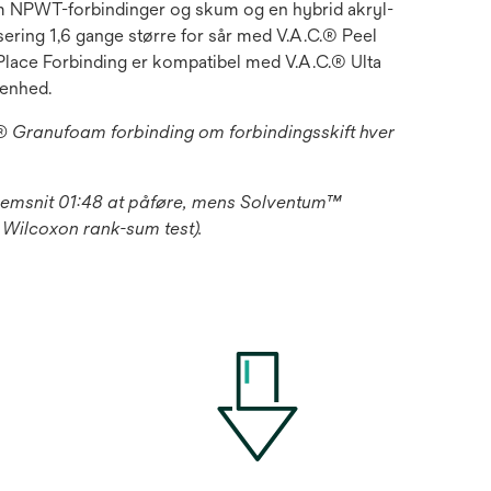
tum NPWT-forbindinger og skum og en hybrid akryl-
isering 1,6 gange større for sår med V.A.C.® Peel
lace Forbinding er kompatibel med V.A.C.® Ulta
ienhed.
® Granufoam forbinding om forbindingsskift hver
ennemsnit 01:48 at påføre, mens Solventum™
 Wilcoxon rank-sum test).