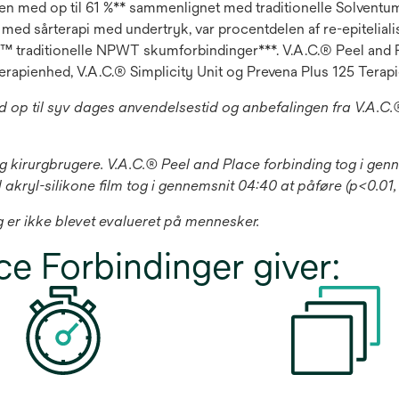
iden med op til 61 %** sammenlignet med traditionelle Solven
 med sårterapi med undertryk, var procentdelen af re-epitelial
 traditionelle NPWT skumforbindinger***. V.A.C.® Peel and P
erapienhed, V.A.C.® Simplicity Unit og Prevena Plus 125 Terap
 op til syv dages anvendelsestid og anbefalingen fra V.A.C.
og kirurgbrugere. V.A.C.® Peel and Place forbinding tog i g
kryl-silikone film tog i gennemsnit 04:40 at påføre (p<0.01,
 er ikke blevet evalueret på mennesker.
e Forbindinger giver: