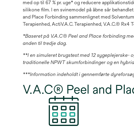
med op til 67 % pr. uge* og reducere applikationst
silikone film. I en svinemodel på åbne sår behandlet
and Place Forbinding sammenlignet med Solventum™
Terapienhed, ActiV.A.C. Terapienhed, V.A.C.® Rx4 T
*Baseret på V.A.C® Peel and Place forbinding med
anden til tredje dag.
**I en simuleret brugstest med 12 sygeplejerske- 
traditionelle NPWT skumforbindinger og en hybrid a
***Information indeholdt i gennemførte dyreforsøg
V.A.C® Peel and Plac