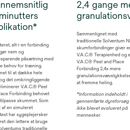
nnemsnitlig
2,4 gange m
 minutters
granulation
plikation*
Sammenlignet med
traditionelle Solventum
eret, alt-i-en forbinding
skumforbindinger giver e
gør nem og
V.A.C.® Terapienhed og 
esparende påsætning med
V.A.C® Peel and Place
e behov for træning.
Forbinding 2,4x mere
net til at dække hele
granulationsvævstykkelse
 og det omkringliggende
at fremme heling.
eliminerer V.A.C.® Peel
lace Forbinding behovet
*Information indeholdt i
t tilpasse skummet. Som
gennemførte dyreforsøg 
l af en simuleret
ikke blevet evalueret på
test har sygeplejersker
mennesker.
ret den lettere at bruge
olventums traditionelle