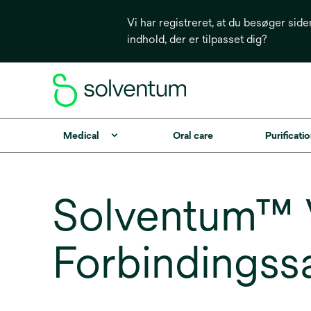
Vi har registreret, at du besøger side
indhold, der er tilpasset dig?
Medical
Oral care
Purificatio
Solventum™ V
Forbindingss