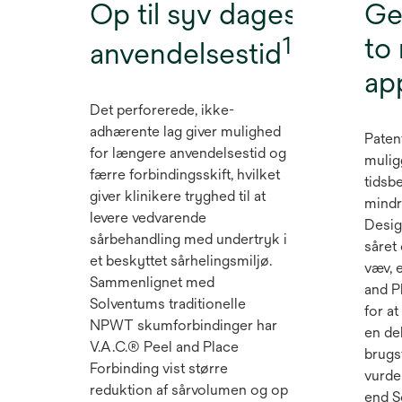
Op til syv dages
Ge
1
to
anvendelsestid
*
ap
Det perforerede, ikke-
adhærente lag giver mulighed
Patent
for længere anvendelsestid og
mulig
færre forbindingsskift, hvilket
tidsb
giver klinikere tryghed til at
mindr
levere vedvarende
Desig
sårbehandling med undertryk i
såret
et beskyttet sårhelingsmiljø.
væv, 
Sammenlignet med
and P
Solventums traditionelle
for a
NPWT skumforbindinger har
en de
V.A.C.® Peel and Place
brugs
Forbinding vist større
vurde
reduktion af sårvolumen og op
end S