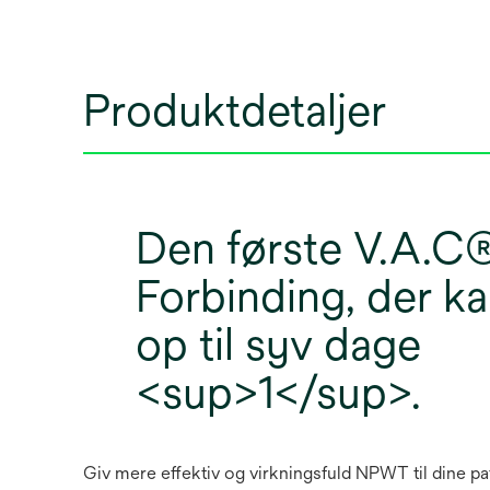
Produktdetaljer
Den første V.A.C®
Forbinding, der k
op til syv dage
<sup>1</sup>.
Giv mere effektiv og virkningsfuld NPWT til dine pa