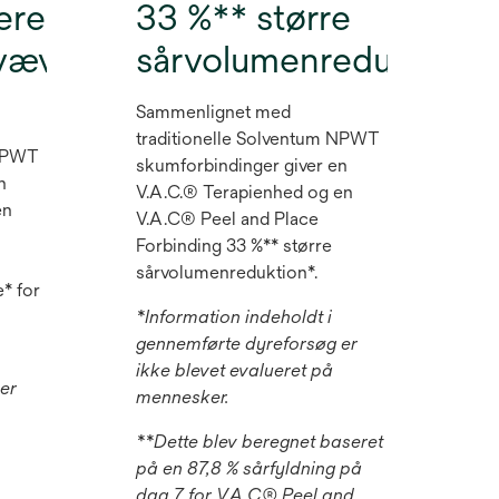
ere
33 %** større
svævstykkelse*
sårvolumenreduktion
Sammenlignet med
traditionelle Solventum NPWT
 NPWT
skumforbindinger giver en
n
V.A.C.® Terapienhed og en
en
V.A.C® Peel and Place
Forbinding 33 %** større
sårvolumenreduktion*.
* for
*Information indeholdt i
gennemførte dyreforsøg er
ikke blevet evalueret på
er
mennesker.
**Dette blev beregnet baseret
på en 87,8 % sårfyldning på
dag 7 for V.A.C® Peel and