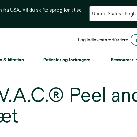
n fra USA. Vil du skifte sprog for at se
opens
Log ind
Investorer
Karriere
in
a
new
n & filtration
Patienter og forbrugere
Ressourcer
tab
.A.C.® Peel an
æt