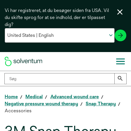
Vi har registreret, at du besøger siden fra USA. Vil
du skifte sprog for at se indhold, der er tilpasset
dig?
Home
Medical
Advanced wound care
Negative pressure wound therapy
Snap Therapy
Accessories