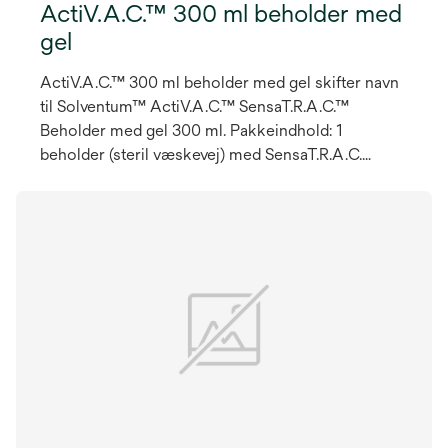
ActiV.A.C.™ 300 ml beholder med
gel
ActiV.A.C.™ 300 ml beholder med gel skifter navn
til Solventum™ ActiV.A.C.™ SensaT.R.A.C.™
Beholder med gel 300 ml. Pakkeindhold: 1
beholder (steril væskevej) med SensaT.R.A.C.
slange, klemme og membran.