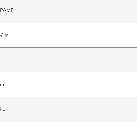
TPAMP
87 in
cm
hør