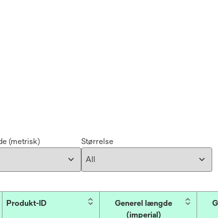
e (metrisk)
Størrelse
Produkt-ID
Generel længde
G
(imperial)