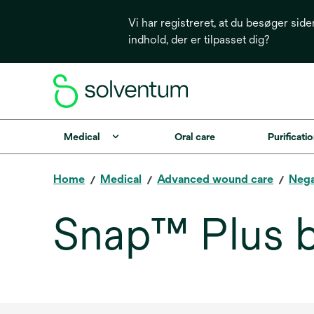
Vi har registreret, at du besøger side
indhold, der er tilpasset dig?
Medical
Oral care
Purificatio
Home
Medical
Advanced wound care
Nega
Snap™ Plus b