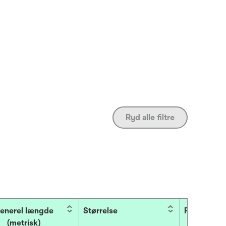
Ryd alle filtre
enerel længde
Størrelse
Produktfar
(metrisk)