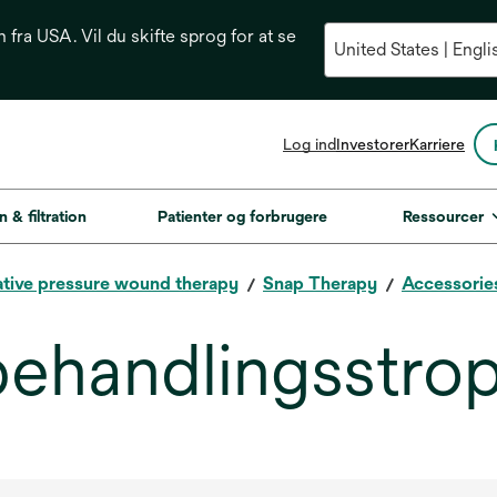
n fra USA. Vil du skifte sprog for at se
opens
Log ind
Investorer
Karriere
in
a
new
n & filtration
Patienter og forbrugere
Ressourcer
tab
tive pressure wound therapy
Snap Therapy
Accessorie
ehandlingsstro