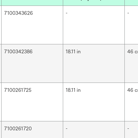
7100343626
-
-
7100342386
18.11 in
46 
7100261725
18.11 in
46 
7100261720
-
-