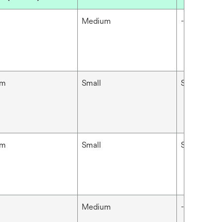
Medium
-
cm
Small
Sort
cm
Small
Sort
Medium
-