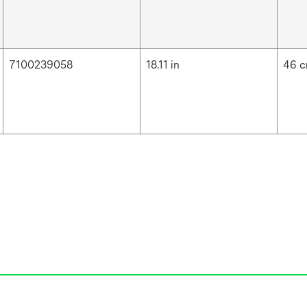
7100239058
18.11 in
46 