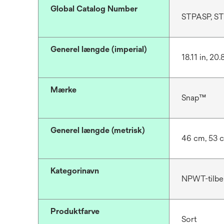
Global Catalog Number
STPASP, S
Generel længde (imperial)
18.11 in, 20.
Mærke
Snap™
Generel længde (metrisk)
46 cm, 53 
Kategorinavn
NPWT-tilbe
Produktfarve
Sort