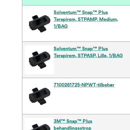
Solventum™ Snap™ Plus
Terapirem, STPAMP, Medium,
1/BAG
Solventum™ Snap™ Plus
Terapirem, STPASP, Lille, 1/BAG
7100261725-NPWT-tilbehør
3M™ Snap™ Plus
behandlingsstrop