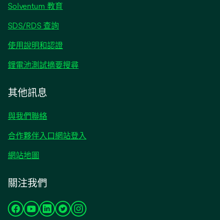
opens
Solventum 教育
in
opens
SDS/RDS 查詢
a
in
new
opens
使用說明和認證
a
tab
in
new
opens
鋰電池測試摘要搜尋
a
tab
in
new
a
其他訊息
tab
new
tab
與我們聯絡
合作夥伴入口網站登入
網站地圖
關注我們
opens
opens
opens
opens
opens