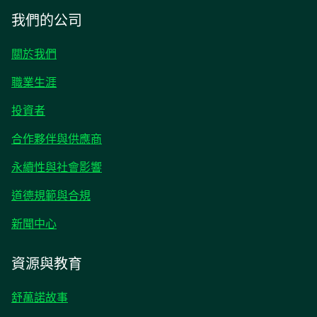
我們的公司
關於我們
職業生涯
opens
投資者
in
合作夥伴與供應商
a
new
永續性與社會影響
tab
道德規範與合規
opens
新聞中心
in
a
資源與教育
new
tab
舒萬諾故事