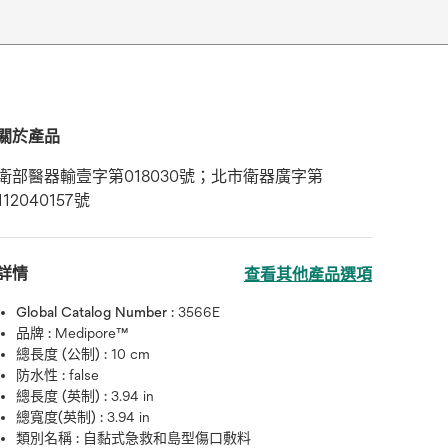
關於產品
衛部醫器輸壹字第018030號；北市衛器廣字第
112040157號
詳情
查看其他產品選項
Global Catalog Number :
3566E
品牌 :
Medipore™
總長度 (公制) :
10 cm
防水性 :
false
總長度 (英制) :
3.94 in
總寬度(英制) :
3.94 in
類別名稱 :
自黏式急救和島型傷口敷料