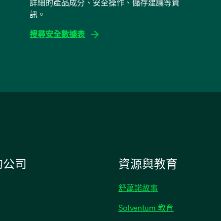
詳細的產品成分、安全操作、儲存建議等資
訊。
搜尋安全數據表
opens
in
a
new
tab
的公司
資源與教育
舒萬諾故事
opens
Solventum 教育
in