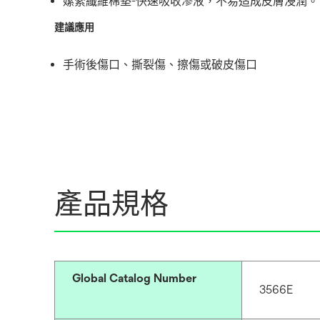
嫘縈纖維棉墊-快速吸收滲液，不易造成皮膚浸潤。
建議應用
手術後傷口、撕裂傷、擦傷或破皮傷口
產品規格
Global Catalog Number
3566E