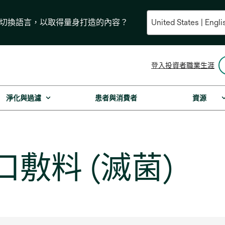
要切換語言，以取得量身打造的內容？
opens
登入
投資者
職業生涯
in
a
new
淨化與過濾
患者與消費者
資源
tab
口敷料 (滅菌)