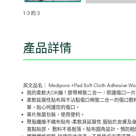
1-3 的 3
產品詳情
英文品名： Medipore +Pad Soft Cloth Adhesive Wo
我的柔軟大OK繃！膠帶棉墊二合一，照護傷口一片
柔軟延展性貼布與不沾黏傷口棉墊二合一的傷口敷
單，貼心呵護您的傷口。
單片無菌包裝，使用便利。
聚脂纖維不織布貼布-柔軟具延展性 服貼於皮膚及
寬黏貼部， 敷料不易脫落。貼布圓角設計，預防翹