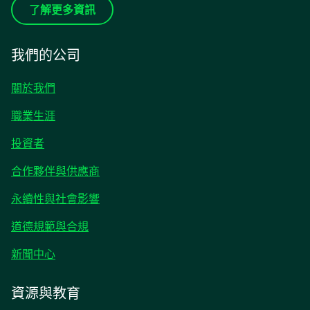
了解更多資訊
我們的公司
關於我們
職業生涯
opens
投資者
in
合作夥伴與供應商
a
new
永續性與社會影響
tab
道德規範與合規
opens
新聞中心
in
a
資源與教育
new