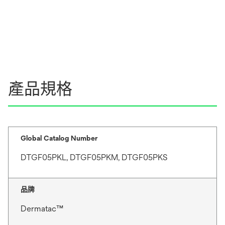
產品規格
Global Catalog Number
DTGF05PKL, DTGF05PKM, DTGF05PKS
品牌
Dermatac™