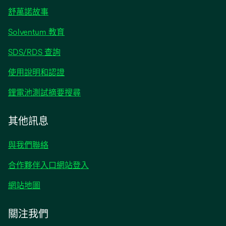
tab
舒萬諾故事
opens
Solventum 教育
in
opens
SDS/RDS 查詢
a
in
new
opens
使用說明和認證
a
tab
in
new
opens
鋰電池測試摘要搜尋
a
tab
in
new
a
其他訊息
tab
new
tab
與我們聯絡
合作夥伴入口網站登入
網站地圖
關注我們