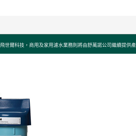
飛世爾科技，商用及家用濾水業務則將由舒萬諾公司繼續提供產