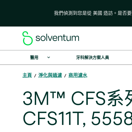
我們偵測到您是從 美國 造訪。是否
醫用
牙科解決方案人員
主頁
淨化與過濾
商用濾水
3M™ CF
CFS11T, 555