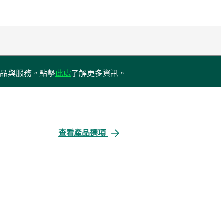
opens
品與服務。點擊
此處
了解更多資訊。
in
a
new
tab
查看產品選項