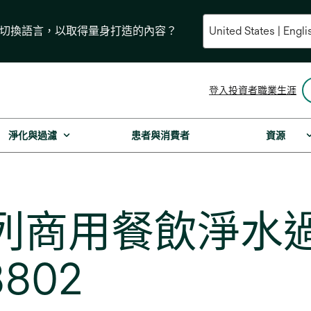
要切換語言，以取得量身打造的內容？
opens
登入
投資者
職業生涯
in
a
new
淨化與過濾
患者與消費者
資源
tab
S系列商用餐飲淨水
8802