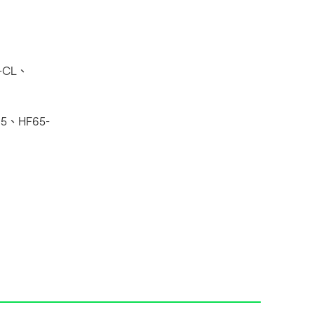
-CL、
5、HF65-