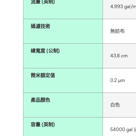
流量 (英制)
4.993 gal/
過濾技術
無紡布
總寬度 (公制)
43.8 cm
微米額定值
0.2 μm
產品顏色
白色
容量 (英制)
54000 gal (