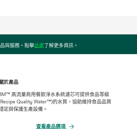
opens
品與服務。點擊
此處
了解更多資訊。
in
a
new
tab
關於產品
3M™ 高流量商用餐飲淨水系統濾芯可提供食品等級
(Recipe Quality Water™)的水質，協助維持食品品質
穩定與保護生產設備。
查看產品選項