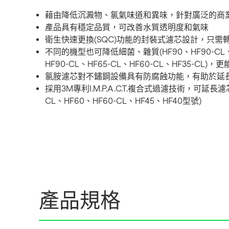
藉由降低沉澱物、氯氣味道和異味，針對廣泛的商
產品具有穩定品質，可改善水質透明度和氣味
衛生快速更換(SQC)功能的封裝式濾芯設計，只需
不同的機型也可降低細菌、雜質(HF90、HF90-CL、HF60、
HF90-CL、HF65-CL、HF60-CL、HF35-CL
氯胺濾芯對不鏽鋼設備具有防腐蝕功能，有助於延
採用3M專利I.M.P.A.C.T.複合式過濾技術，可延長濾芯
CL、HF60、HF60-CL、HF45、HF40型號)
產品規格