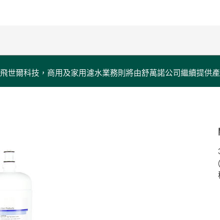
飛世爾科技，商用及家用濾水業務則將由舒萬諾公司繼續提供產