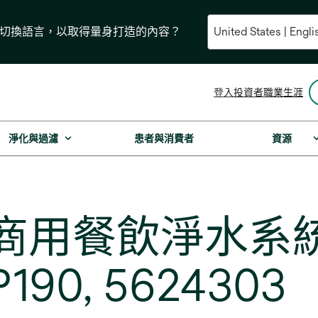
要切換語言，以取得量身打造的內容？
opens
登入
投資者
職業生涯
in
a
new
淨化與過濾
患者與消費者
資源
tab
量商用餐飲淨水系
190, 5624303