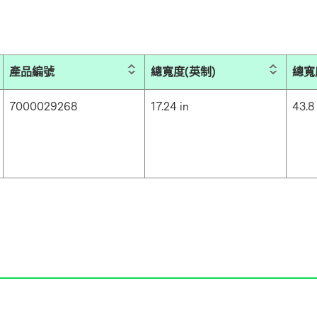
產品編號
總寬度(英制)
總寬
7000029268
17.24 in
43.8