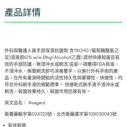
產品詳情
外科與醫護人員手部保濕抗菌劑 含1%CHG (葡萄糖酸氯己
定)溶液與61% w/w Ethyl Alcohol(乙醇) 提供快速殺菌且有
效的手部防護，無須沖水或刷洗 這是一項獲得FDA核准、
不須沖水、無需刷洗即可消毒雙手，以進行外科手術的產
品。在所有量測時間點的活性持久性與累積性、快速性，均
符合外科刷手液的規範標準。 快速乾式刷手液不須沖水或
刷洗，殺菌效果持久，殺菌作用迅速有效。
英文品名： Avagard
衛署藥輸字第024723號、北市衛藥廣字第109030043號
有效殺菌