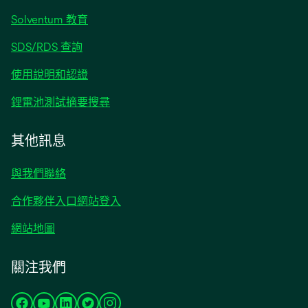
opens
Solventum 教育
in
opens
SDS/RDS 查詢
a
in
new
opens
使用說明和認證
a
tab
in
new
opens
鋰電池測試摘要搜尋
a
tab
in
new
a
其他訊息
tab
new
tab
與我們聯絡
合作夥伴入口網站登入
網站地圖
關注我們