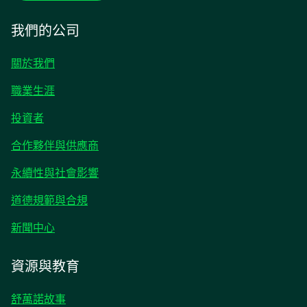
我們的公司
關於我們
職業生涯
opens
投資者
in
合作夥伴與供應商
a
new
永續性與社會影響
tab
道德規範與合規
opens
新聞中心
in
a
資源與教育
new
tab
舒萬諾故事