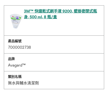
3M™ 快速乾式刷手液 9200, 壁掛密閉式瓶
身, 500 ml, 8 瓶/盒
產品編號
7000002738
品牌
Avagard™
類別名稱
無水與輔水清潔劑