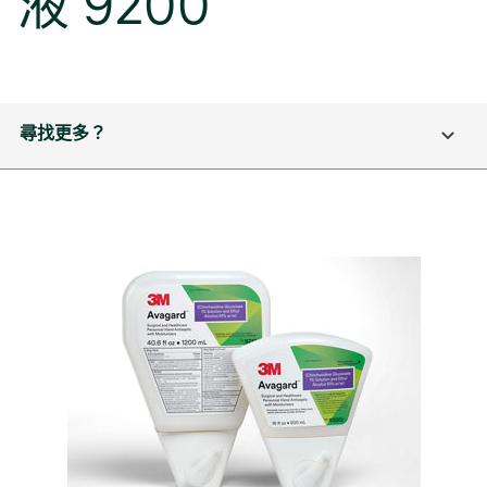
液 9200
尋找更多？