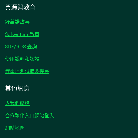
a
資源與教育
new
tab
舒萬諾故事
opens
Solventum 教育
in
opens
SDS/RDS 查詢
a
in
new
opens
使用說明和認證
a
tab
in
new
opens
鋰電池測試摘要搜尋
a
tab
in
new
a
其他訊息
tab
new
tab
與我們聯絡
合作夥伴入口網站登入
網站地圖