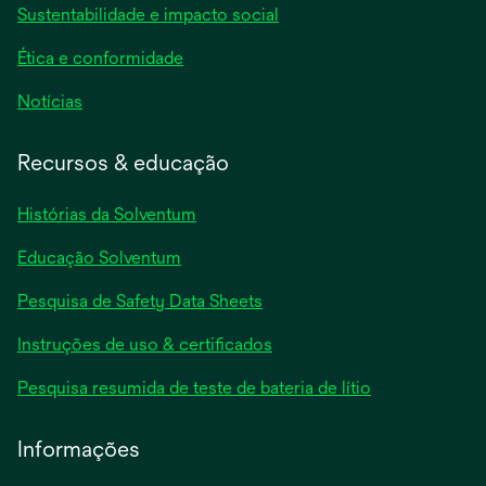
Sustentabilidade e impacto social
Ética e conformidade
Notícias
Recursos & educação
Histórias da Solventum
Educação Solventum
abre
Pesquisa de Safety Data Sheets
em
abre
Instruções de uso & certificados
uma
em
nova
abre
Pesquisa resumida de teste de bateria de lítio
uma
guia
em
nova
uma
Informações
guia
nova