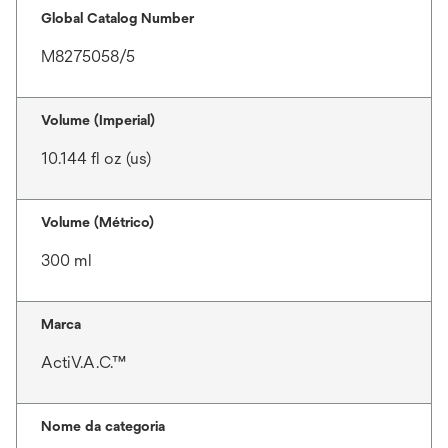
Global Catalog Number
M8275058/5
Volume (Imperial)
10.144 fl oz (us)
Volume (Métrico)
300 ml
Marca
ActiV.A.C.™
Nome da categoria