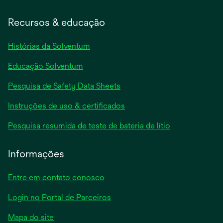
Recursos & educação
Histórias da Solventum
Educação Solventum
abre
Pesquisa de Safety Data Sheets
em
abre
Instruções de uso & certificados
uma
em
nova
abre
Pesquisa resumida de teste de bateria de lítio
uma
guia
em
nova
uma
Informações
guia
nova
guia
Entre em contato conosco
Login no Portal de Parceiros
Mapa do site