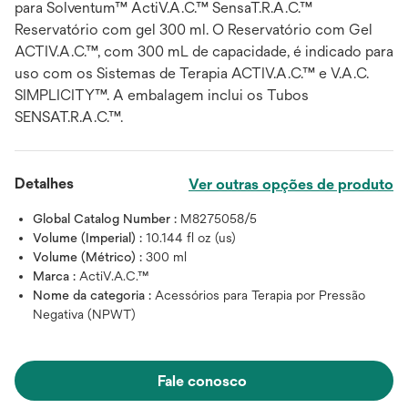
para Solventum™ ActiV.A.C.™ SensaT.R.A.C.™
Reservatório com gel 300 ml. O Reservatório com Gel
ACTIV.A.C.™, com 300 mL de capacidade, é indicado para
uso com os Sistemas de Terapia ACTIV.A.C.™ e V.A.C.
SIMPLICITY™. A embalagem inclui os Tubos
SENSAT.R.A.C.™.
Detalhes
Ver outras opções de produto
Global Catalog Number :
M8275058/5
Volume (Imperial) :
10.144 fl oz (us)
Volume (Métrico) :
300 ml
Marca :
ActiV.A.C.™
Nome da categoria :
Acessórios para Terapia por Pressão
Negativa (NPWT)
Fale conosco