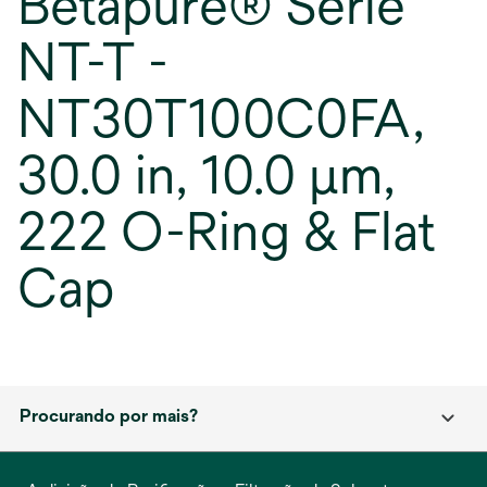
Betapure® Série
NT-T -
NT30T100C0FA,
30.0 in, 10.0 μm,
222 O-Ring & Flat
Cap
Procurando por mais?