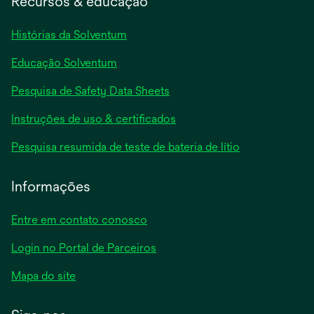
Recursos & educação
Histórias da Solventum
Educação Solventum
abre
Pesquisa de Safety Data Sheets
em
abre
Instruções de uso & certificados
uma
em
nova
abre
Pesquisa resumida de teste de bateria de lítio
uma
guia
em
nova
uma
Informações
guia
nova
guia
Entre em contato conosco
Login no Portal de Parceiros
Mapa do site