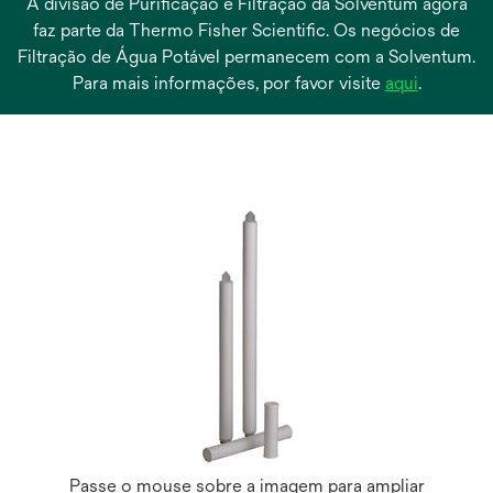
A divisão de Purificação e Filtração da Solventum agora
faz parte da Thermo Fisher Scientific. Os negócios de
Filtração de Água Potável permanecem com a Solventum.
abre
Para mais informações, por favor visite
aqui
.
em
uma
nova
guia
Passe o mouse sobre a imagem para ampliar