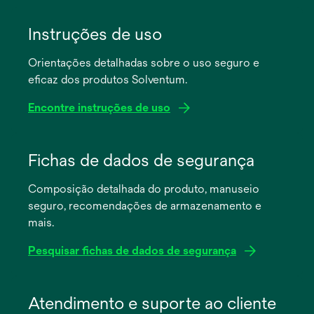
Instruções de uso
Orientações detalhadas sobre o uso seguro e
eficaz dos produtos Solventum.
Encontre instruções de uso
abre
em
Fichas de dados de segurança
uma
Composição detalhada do produto, manuseio
nova
seguro, recomendações de armazenamento e
guia
mais.
Pesquisar fichas de dados de segurança
abre
em
Atendimento e suporte ao cliente