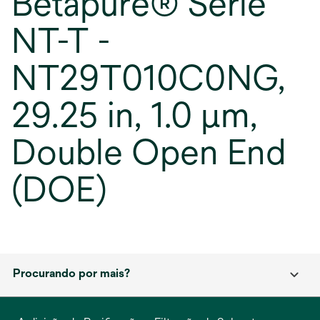
Betapure® Série
NT-T -
NT29T010C0NG,
29.25 in, 1.0 μm,
Double Open End
(DOE)
Procurando por mais?