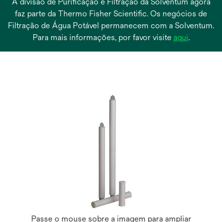
A divisão de Purificação e Filtração da Solventum agora
faz parte da Thermo Fisher Scientific. Os negócios de
Filtração de Água Potável permanecem com a Solventum.
abre
Para mais informações, por favor visite
aqui
.
em
uma
nova
guia
Passe o mouse sobre a imagem para ampliar