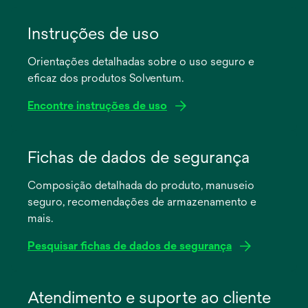
Instruções de uso
Orientações detalhadas sobre o uso seguro e
eficaz dos produtos Solventum.
Encontre instruções de uso
abre
em
Fichas de dados de segurança
uma
Composição detalhada do produto, manuseio
nova
seguro, recomendações de armazenamento e
guia
mais.
Pesquisar fichas de dados de segurança
abre
em
Atendimento e suporte ao cliente