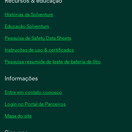
Recursos & educação
Histórias da Solventum
Educação Solventum
abre
Pesquisa de Safety Data Sheets
em
abre
Instruções de uso & certificados
uma
em
nova
abre
Pesquisa resumida de teste de bateria de lítio
uma
guia
em
nova
uma
Informações
guia
nova
guia
Entre em contato conosco
Login no Portal de Parceiros
Mapa do site