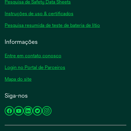
abre
Pesquisa de Safety Data Sheets
em
abre
Instruções de uso & certificados
uma
em
nova
abre
Pesquisa resumida de teste de bateria de lítio
uma
guia
em
nova
uma
Informações
guia
nova
guia
Entre em contato conosco
Login no Portal de Parceiros
Mapa do site
Siga-nos
abre
abre
abre
abre
abre
em
em
em
em
em
uma
uma
uma
uma
uma