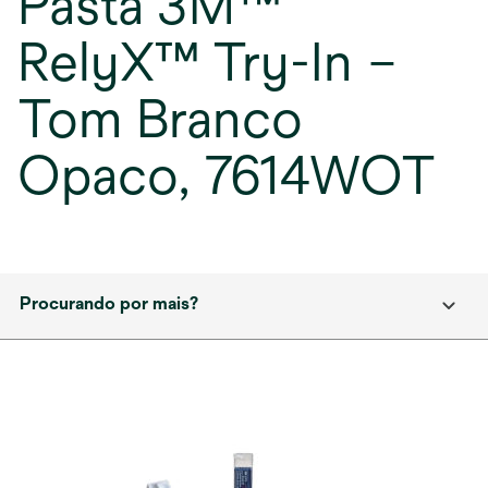
Pasta 3M™
RelyX™ Try-In –
Tom Branco
Opaco, 7614WOT
Procurando por mais?