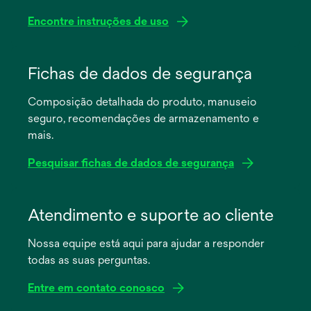
Encontre instruções de uso
abre
em
Fichas de dados de segurança
uma
Composição detalhada do produto, manuseio
nova
seguro, recomendações de armazenamento e
guia
mais.
Pesquisar fichas de dados de segurança
abre
em
Atendimento e suporte ao cliente
uma
Nossa equipe está aqui para ajudar a responder
nova
todas as suas perguntas.
guia
Entre em contato conosco