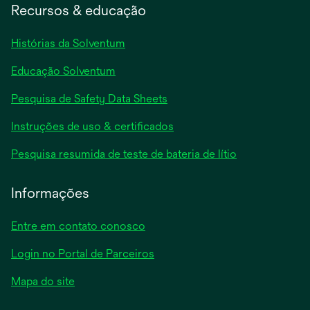
Recursos & educação
Histórias da Solventum
Educação Solventum
abre
Pesquisa de Safety Data Sheets
em
abre
Instruções de uso & certificados
uma
em
nova
abre
Pesquisa resumida de teste de bateria de lítio
uma
guia
em
nova
uma
Informações
guia
nova
guia
Entre em contato conosco
Login no Portal de Parceiros
Mapa do site