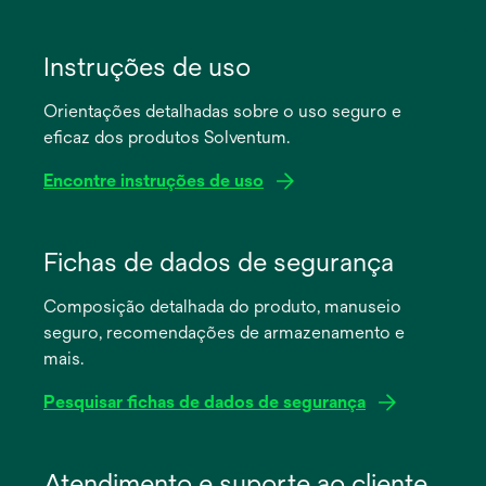
Instruções de uso
Orientações detalhadas sobre o uso seguro e
eficaz dos produtos Solventum.
Encontre instruções de uso
abre
em
Fichas de dados de segurança
uma
Composição detalhada do produto, manuseio
nova
seguro, recomendações de armazenamento e
guia
mais.
Pesquisar fichas de dados de segurança
abre
em
Atendimento e suporte ao cliente