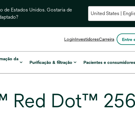
 de Estados Unidos. Gostaria de
daptado?
abre
Login
Investidores
Carreira
Entre 
em
uma
nova
rmação da
Purificação & filtração
Pacientes e consumidore
guia
™ Red Dot™ 256