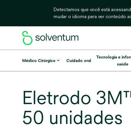
Detectamos que você está acessando
mudar o idioma para ver conteúdo a
Tecnologia e info
Médico Cirúrgico
Cuidado oral
saúde
Eletrodo 3M
50 unidades