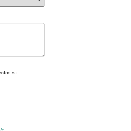
entos da
ade
.