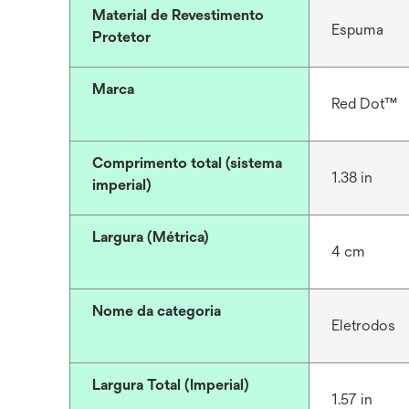
Material de Revestimento
Espuma
Protetor
Marca
Red Dot™
Comprimento total (sistema
1.38 in
imperial)
Largura (Métrica)
4 cm
Nome da categoria
Eletrodos
Largura Total (Imperial)
1.57 in