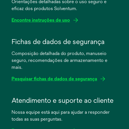
Orientações detalhadas sobre o uso seguro e
eficaz dos produtos Solventum.
Encontre instruções de uso
abre
em
Fichas de dados de segurança
uma
Composição detalhada do produto, manuseio
nova
seguro, recomendações de armazenamento e
guia
mais.
Pesquisar fichas de dados de segurança
abre
em
Atendimento e suporte ao cliente
uma
Nossa equipe está aqui para ajudar a responder
nova
todas as suas perguntas.
guia