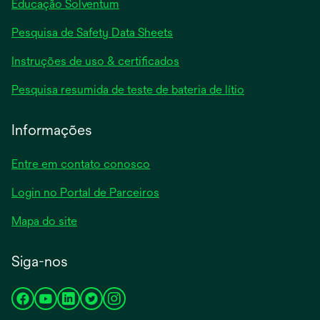
Educação Solventum
abre
Pesquisa de Safety Data Sheets
em
abre
Instruções de uso & certificados
uma
em
nova
abre
Pesquisa resumida de teste de bateria de lítio
uma
guia
em
nova
uma
Informações
guia
nova
guia
Entre em contato conosco
Login no Portal de Parceiros
Mapa do site
Siga-nos
abre
abre
abre
abre
abre