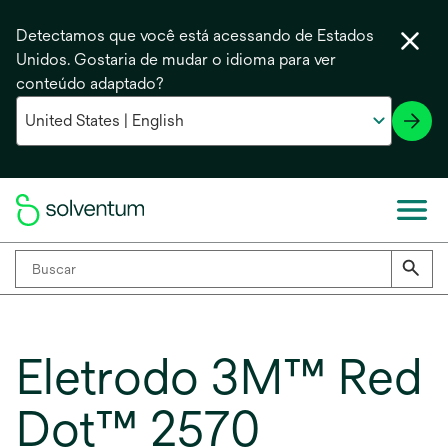
Detectamos que você está acessando de Estados
Unidos. Gostaria de mudar o idioma para ver
conteúdo adaptado?
Eletrodo 3M™ Red
Dot™ 2570