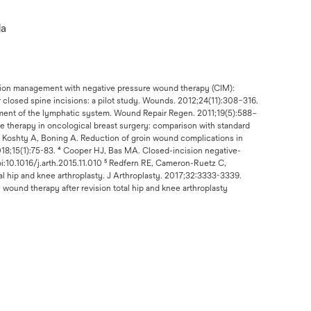
da
cision management with negative pressure wound therapy (CIM):
 closed spine incisions: a pilot study. Wounds. 2012;24(11):308–316.
ment of the lymphatic system. Wound Repair Regen. 2011;19(5):588–
re therapy in oncological breast surgery: comparison with standard
 Koshty A, Boning A. Reduction of groin wound complications in
2018;15(1):75-83. ⁴ Cooper HJ, Bas MA. Closed-incision negative-
oi:10.1016/j.arth.2015.11.010 ⁵ Redfern RE, Cameron-Ruetz C,
al hip and knee arthroplasty. J Arthroplasty. 2017;32:3333-3339.
ound therapy after revision total hip and knee arthroplasty