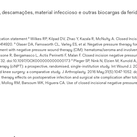
, descamações, material infeccioso e outras biocargas da feri
cation statement ² Wilkes RP, Kilpad DV, Zhao Y, Kazala R, McNulty A. Closed In
14920. ³ Glaser DA, Farnsworth CL, Varley ES, et al. Negative pressure therapy for
ement with negative pressure wound therapy (CIM): hematoma/seroma and involve
ssone R, Bergamasco L, Actis Perinetti F, Malan F. Closed incision negative pressu
e1732. doi:10.1097/GOX000000000000173 ³ Pleger SP, Nink N, Elzien M, Kunold A,
herapy (ciNPT): a prospective, randomised, single-institution study. Int Wound J. 
and knee surgery: a comparative study. J Arthroplasty. 2016 May;31(5):1047-1052. d
herapy effects on postoperative infection and surgical site complication after tot
, Molloy RM, Barsoum WK, Higuera CA. Use of closed incisional negative pressure w