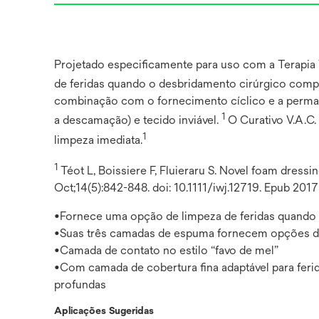
Projetado especificamente para uso com a Terap
de feridas quando o desbridamento cirúrgico compl
combinação com o fornecimento cíclico e a permanên
1
a descamação) e tecido inviável.
O Curativo V.A.C
1
limpeza imediata.
1
Téot L, Boissiere F, Fluieraru S. Novel foam dressi
Oct;14(5):842-848. doi: 10.1111/iwj.12719. Epub 201
•Fornece uma opção de limpeza de feridas quando 
•Suas três camadas de espuma fornecem opções de 
•Camada de contato no estilo “favo de mel”
•Com camada de cobertura fina adaptável para ferid
profundas
Aplicações Sugeridas