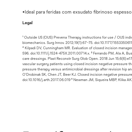
•Ideal para feridas com exsudato fibrinoso espesso
Legal
¹ Outside US (OUS) Prevena Therapy instructions for use / OUS indi
biomechanics. Surg Innov. 2012;19(1):67–75. doi:10.1177/15533506114
⁴ Kilpadi DV, Cunningham MR. Evaluation of closed incision manag
596. doi:10.1111/j.1524-475X.2011.00714.x. ⁵ Ferrando PM, Ala A, Bu
care dressings. Plast Reconstr Surg Glob Open. 2018 Jun 15;6(6):
vascular surgery patients using closed incision negative pressure t
pressure therapy versus antimicrobial dressings after revision hip 
O’Drobinak SK, Chen JT, Beer KJ. Closed incision negative pressure t
doi:10.1016/j.arth.2017.06.019 ⁶ Newman JM, Siqueira MBP, Klika AK