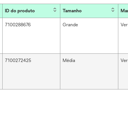
ID do produto
Tamanho
Ma
7100288676
Grande
Ver
7100272425
Média
Ver