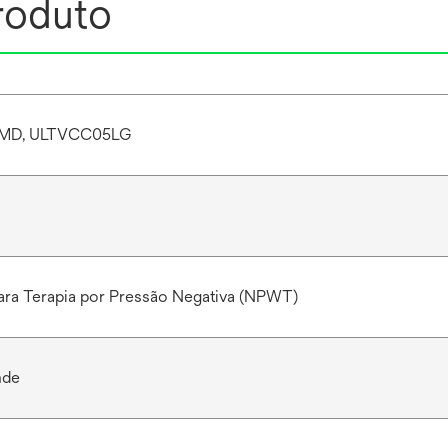
roduto
MD, ULTVCC05LG
ara Terapia por Pressão Negativa (NPWT)
nde