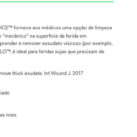
OICE™ fornece aos médicos uma opção de limpeza
"mecânico" na superfície da ferida em
esprender e remover exsudato viscoso (por exemplo,
 é ideal para feridas sujas que precisam de
remove thick exudate. Int Wound J. 2017
riado
das mais