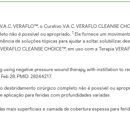
ia V.A.C. VERAFLO™, o Curativo V.A.C. VERAFLO CLEANSE CH
1
eto não é possível ou apropriado.
Ele fornece um movimento 
cia de soluções tópicas para ajudar a soltar, solubilizar, d
. VERAFLO CLEANSE CHOICE™, em uso com a Terapia VERAFLO™,
ng using negative pressure wound therapy with instillation to 
7 Feb 28. PMID: 28244217.
o desbridamento cirúrgico completo não é possível ou aprop
aplicação para feridas com profundidades variadas
as mais superficiais e camada de cobertura espessa para feri