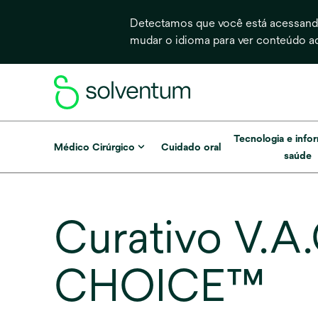
Detectamos que você está acessando
mudar o idioma para ver conteúdo a
Tecnologia e info
Médico Cirúrgico
Cuidado oral
saúde
Curativo V.
CHOICE™