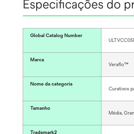
Especificações do p
Global Catalog Number
ULTVCC05
Marca
Veraflo™
Nome da categoria
Curativos p
Tamanho
Média, Gra
Trademark2