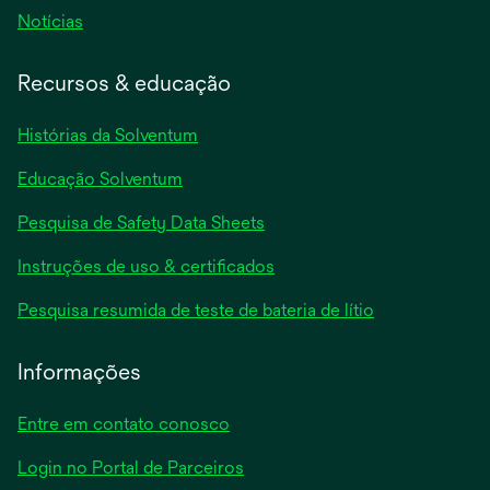
Notícias
Recursos & educação
Histórias da Solventum
Educação Solventum
abre
Pesquisa de Safety Data Sheets
em
abre
Instruções de uso & certificados
uma
em
nova
abre
Pesquisa resumida de teste de bateria de lítio
uma
guia
em
nova
uma
Informações
guia
nova
guia
Entre em contato conosco
Login no Portal de Parceiros