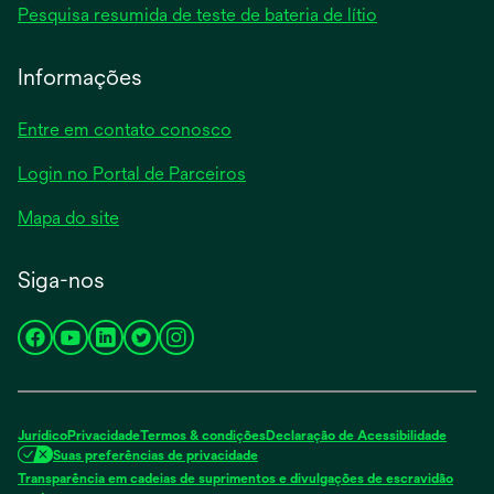
nova
abre
Pesquisa resumida de teste de bateria de lítio
uma
guia
em
nova
uma
Informações
guia
nova
guia
Entre em contato conosco
Login no Portal de Parceiros
Mapa do site
Siga-nos
abre
abre
abre
abre
abre
em
em
em
em
em
uma
uma
uma
uma
uma
nova
nova
nova
nova
nova
Jurídico
Privacidade
Termos & condições
Declaração de Acessibilidade
guia
guia
guia
guia
guia
Suas preferências de privacidade
Transparência em cadeias de suprimentos e divulgações de escravidão