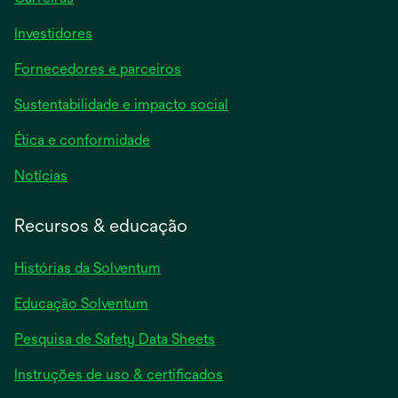
Investidores
Fornecedores e parceiros
Sustentabilidade e impacto social
Ética e conformidade
Notícias
Recursos & educação
Histórias da Solventum
Educação Solventum
abre
Pesquisa de Safety Data Sheets
em
abre
Instruções de uso & certificados
uma
em