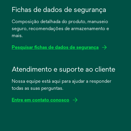
abre
em
Fichas de dados de segurança
uma
Composição detalhada do produto, manuseio
nova
seguro, recomendações de armazenamento e
guia
mais.
Pesquisar fichas de dados de segurança
abre
em
Atendimento e suporte ao cliente
uma
Nossa equipe está aqui para ajudar a responder
nova
todas as suas perguntas.
guia
Entre em contato conosco