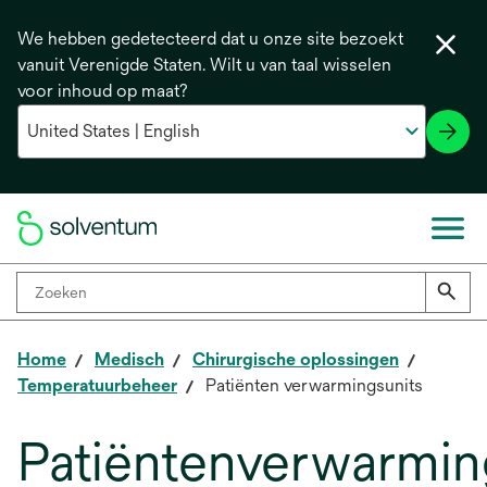
We hebben gedetecteerd dat u onze site bezoekt
vanuit Verenigde Staten. Wilt u van taal wisselen
voor inhoud op maat?
Home
Medisch
Chirurgische oplossingen
Temperatuurbeheer
Patiënten verwarmingsunits
Patiëntenverwarmin