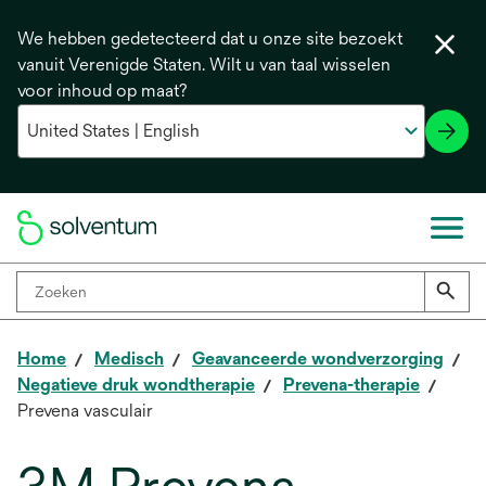
We hebben gedetecteerd dat u onze site bezoekt
vanuit Verenigde Staten. Wilt u van taal wisselen
voor inhoud op maat?
Home
Medisch
Geavanceerde wondverzorging
Negatieve druk wondtherapie
Prevena-therapie
Prevena vasculair