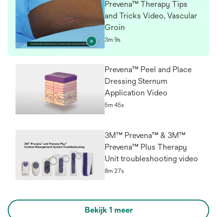
Prevena™ Therapy Tips
and Tricks Video, Vascular
Groin
3m 9s
Prevena™ Peel and Place
Dressing Sternum
Application Video
5m 45s
3M™ Prevena™ & 3M™
Prevena™ Plus Therapy
Unit troubleshooting video
8m 27s
Bekijk 1 meer