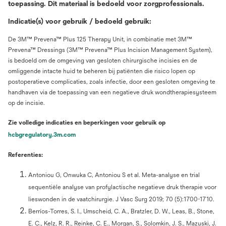
toepassing. Dit materiaal is bedoeld voor zorgprofessionals.
Indicatie(s) voor gebruik / bedoeld gebruik:
De 3M™ Prevena™ Plus 125 Therapy Unit, in combinatie met 3M™
Prevena™ Dressings (3M™ Prevena™ Plus Incision Management System),
is bedoeld om de omgeving van gesloten chirurgische incisies en de
omliggende intacte huid te beheren bij patiënten die risico lopen op
postoperatieve complicaties, zoals infectie, door een gesloten omgeving te
handhaven via de toepassing van een negatieve druk wondtherapiesysteem
op de incisie.
Zie volledige indicaties en beperkingen voor gebruik op
hcbgregulatory.3m.com
Referenties:
Antoniou G, Onwuka C, Antoniou S et al. Meta-analyse en trial
sequentiële analyse van profylactische negatieve druk therapie voor
lieswonden in de vaatchirurgie. J Vasc Surg 2019; 70 (5):1700-1710.
Berríos-Torres, S. I., Umscheid, C. A., Bratzler, D. W., Leas, B., Stone,
E. C., Kelz, R. R., Reinke, C. E., Morgan, S., Solomkin, J. S., Mazuski, J.