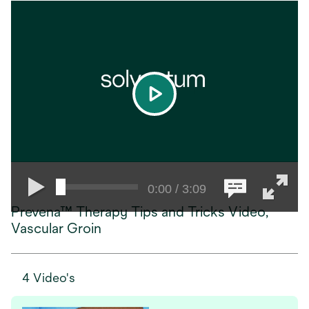
play
0:00 / 3:09
Prevena™ Therapy Tips and Tricks Video,
Vascular Groin
4 Video's