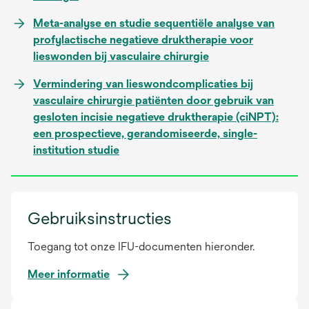
Meta-analyse en studie sequentiële analyse van
profylactische negatieve druktherapie voor
lieswonden bij vasculaire chirurgie
Vermindering van lieswondcomplicaties bij
vasculaire chirurgie patiënten door gebruik van
gesloten incisie negatieve druktherapie (ciNPT):
een prospectieve, gerandomiseerde, single-
institution studie
Gebruiksinstructies
Toegang tot onze IFU-documenten hieronder.
Meer informatie
opens