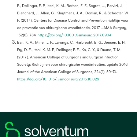
E., Dellinger, E. P., Itani, K. M., Berbari, E. F., Segreti, J., Parvizi, J.,
Blanchard, J., Allen, G., Kluytmans, J. A., Donlan, R., & Schecter, W.
P. (2017). Centers for Disease Control and Prevention richtlijn voor
de preventie van chirurgische wondinfectie, 2017. JAMA Surgery,
152(8), 784.
https://doi.org/10.1001/jamasurg.2017.0904
Ban, K. A., Minei, J. P., Laronga, C., Harbrecht, B. G., Jensen, E. H.,
Fry, D. E., Itani, K. M. F., Dellinger, P. E., Ko, C. Y., & Duane, T. M.
(2017). American College of Surgeons and Surgical Infection
Society: Richtlijnen voor chirurgische wondinfecties, update 2016.
Journal of the American College of Surgeons, 224(1), 59–74.
https://doi.org/10.1016/j.jamcollsurg.2016.10.029