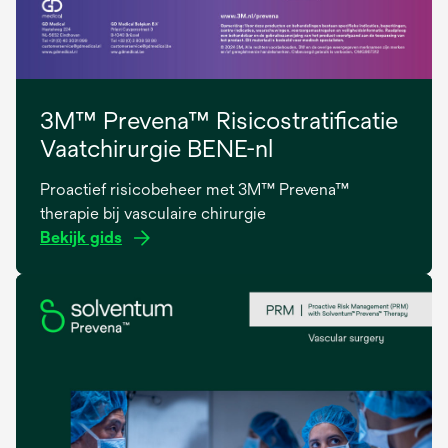
3M™ Prevena™ Risicostratificatie
Vaatchirurgie BENE-nl
Proactief risicobeheer met 3M™ Prevena™
therapie bij vasculaire chirurgie
Bekijk gids
opens
in
a
new
tab