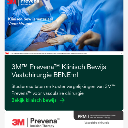
a
new
tab
3M™ Prevena™ Klinisch Bewijs
Vaatchirurgie BENE-nl
Studieresultaten en kostenvergelijkingen van 3M™
Prevena™ voor vasculaire chirurgie
Bekijk klinisch bewijs
opens
in
a