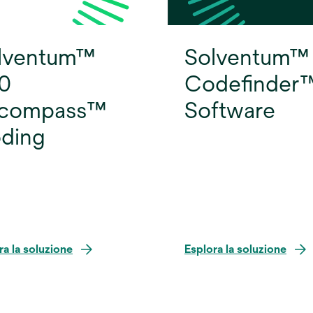
lventum™
Solventum™
0
Codefinder
compass™
Software
ding
ra la soluzione
Esplora la soluzione