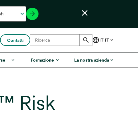
Contatti
rse
Formazione
La nostra azienda
™ Risk