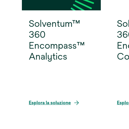
Solventum™
So
360
36
Encompass™
En
Analytics
Co
Esplora la soluzione
Esplo