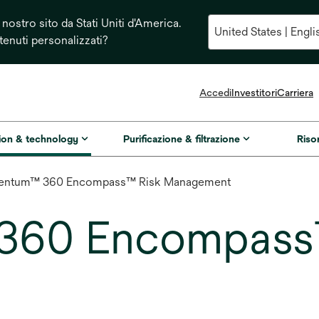
 nostro sito da Stati Uniti d'America.
enuti personalizzati?
si
Accedi
Investitori
Carriera
apre
in
una
tion & technology
Purificazione & filtrazione
Riso
nuova
scheda
ventum™ 360 Encompass™ Risk Management
360 Encompass