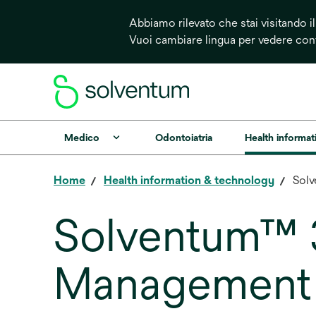
Abbiamo rilevato che stai visitando il
Vuoi cambiare lingua per vedere cont
Medico
Odontoiatria
Health informa
Home
Health information & technology
Sol
Solventum™ 
Management