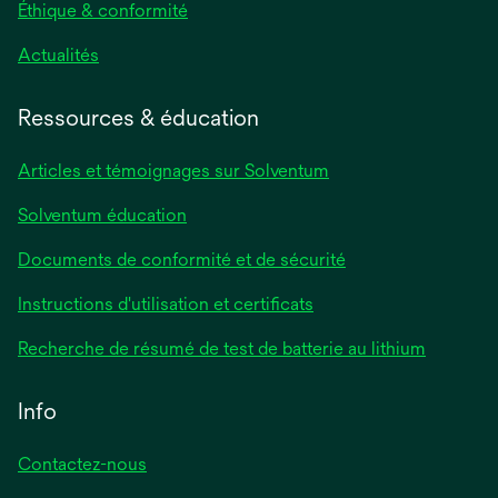
Éthique & conformité
s’ouvre
Actualités
dans
un
Ressources & éducation
nouvel
onglet
Articles et témoignages sur Solventum
Solventum éducation
Documents de conformité et de sécurité
s’ouvre
Instructions d'utilisation et certificats
dans
s’ouvre
Recherche de résumé de test de batterie au lithium
un
dans
nouvel
un
Info
onglet
nouvel
onglet
Contactez-nous