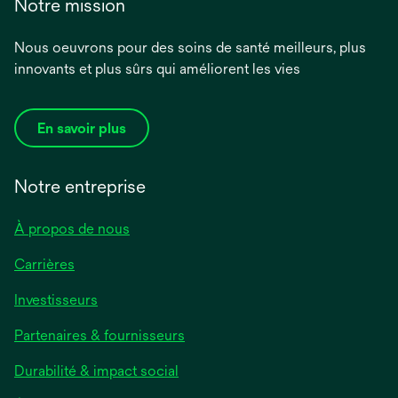
Notre mission
Nous oeuvrons pour des soins de santé meilleurs, plus
innovants et plus sûrs qui améliorent les vies
En savoir plus
Notre entreprise
À propos de nous
Carrières
s’ouvre
Investisseurs
dans
Partenaires & fournisseurs
un
nouvel
Durabilité & impact social
onglet