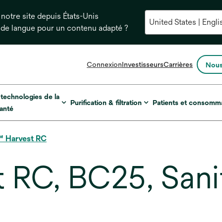
notre site depuis États-Unis
 de langue pour un contenu adapté ?
s’ouvre
Connexion
Investisseurs
Carrières
Nous
dans
un
nouvel
 technologies de la
Purification & filtration
Patients et consomm
onglet
anté
™ Harvest RC
RC, BC25, Sani