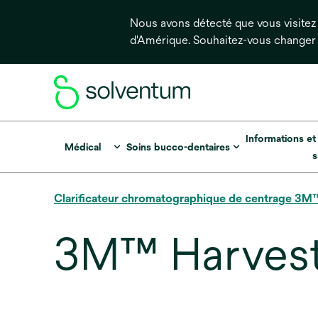
Nous avons détecté que vous visitez 
d'Amérique. Souhaitez-vous changer
Informations et
Médical
Soins bucco-dentaires
s
Clarificateur chromatographique de centrage 3M
3M™ Harvest 