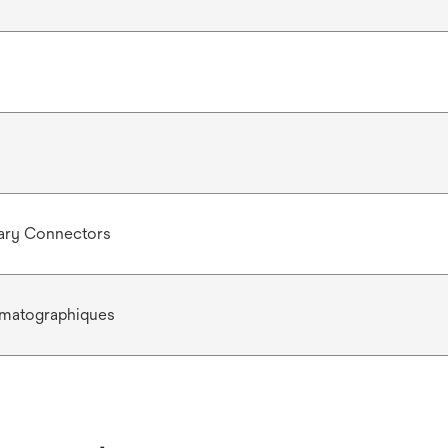
tary Connectors
omatographiques