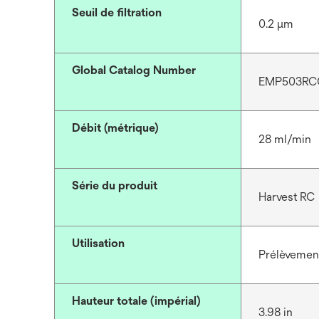
Seuil de filtration
0.2 μm
Global Catalog Number
EMP503RC
Débit (métrique)
28 ml/min
Série du produit
Harvest RC
Utilisation
Prélèvement 
Hauteur totale (impérial)
3.98 in