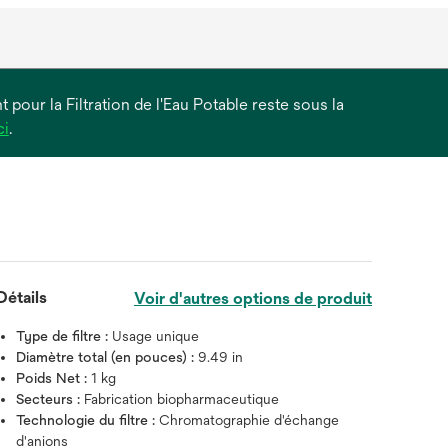
 pour la Filtration de l'Eau Potable reste sous la
s’ouvre
ci
.
dans
un
nouvel
onglet
Détails
Voir d'autres options de produit
Type de filtre :
Usage unique
Diamètre total (en pouces) :
9.49 in
Poids Net :
1 kg
Secteurs :
Fabrication biopharmaceutique
Technologie du filtre :
Chromatographie d'échange
d'anions