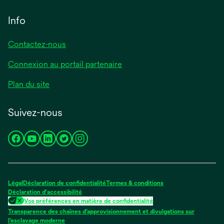
Info
Contactez-nous
Connexion au portail partenaire
Plan du site
Suivez-nous
s’ouvre
s’ouvre
s’ouvre
s’ouvre
s’ouvre
dans
dans
dans
dans
dans
un
un
un
un
un
nouvel
nouvel
nouvel
nouvel
nouvel
Légal
Déclaration de confidentialité
Termes & conditions
onglet
onglet
onglet
onglet
onglet
Déclaration d'accessibilité
Vos préférences en matière de confidentialité
Transparence des chaînes d’approvisionnement et divulgations sur
s’ouvre
l’esclavage moderne