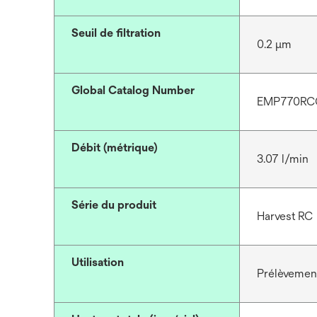
Seuil de filtration
0.2 μm
Global Catalog Number
EMP770RC
Débit (métrique)
3.07 l/min
Série du produit
Harvest RC
Utilisation
Prélèvement 