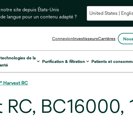
notre site depuis États-Unis
 de langue pour un contenu adapté ?
s’ouvre
Connexion
Investisseurs
Carrières
Nous
dans
un
nouvel
 technologies de la
Purification & filtration
Patients et consomm
onglet
anté
™ Harvest RC
RC, BC16000, 16