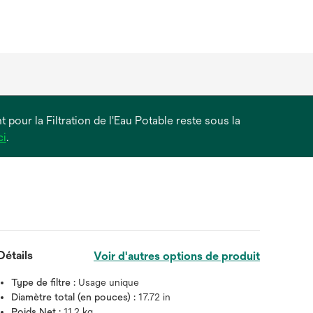
 pour la Filtration de l'Eau Potable reste sous la
s’ouvre
ci
.
dans
un
nouvel
onglet
Détails
Voir d'autres options de produit
Type de filtre :
Usage unique
Diamètre total (en pouces) :
17.72 in
Poids Net :
11.2 kg