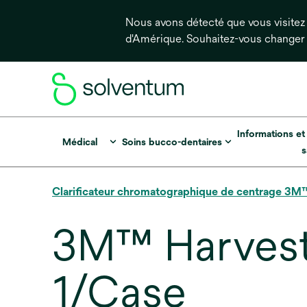
Nous avons détecté que vous visitez 
d'Amérique. Souhaitez-vous changer
Informations et
Médical
Soins bucco-dentaires
s
Clarificateur chromatographique de centrage 3M
3M™ Harvest 
1/Case