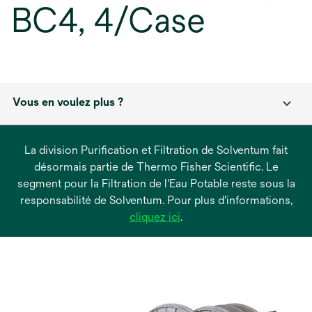
BC4, 4/Case
Vous en voulez plus ?
La division Purification et Filtration de Solventum fait
désormais partie de Thermo Fisher Scientific. Le
segment pour la Filtration de l'Eau Potable reste sous la
responsabilité de Solventum. Pour plus d'informations,
s’ouvre
cliquez ici
.
dans
un
nouvel
onglet