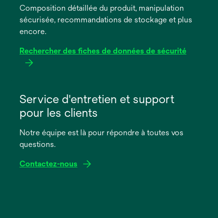
Composition détaillée du produit, manipulation
nouvel
sécurisée, recommandations de stockage et plus
onglet
encore.
Rechercher des fiches de données de sécurité
s’ouvre
dans
Service d'entretien et support
un
pour les clients
nouvel
onglet
Notre équipe est là pour répondre à toutes vos
questions.
Contactez-nous