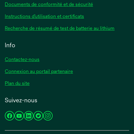
Documents de conformité et de sécurité
Instructions d’utilisation et certificats
Recherche de résumé de test de batterie au lithium
Info
Contactez-nous
Connexion au portail partenaire
Plan du site
Suivez-nous
s’ouvre
s’ouvre
s’ouvre
s’ouvre
s’ouvre
dans
dans
dans
dans
dans
un
un
un
un
un