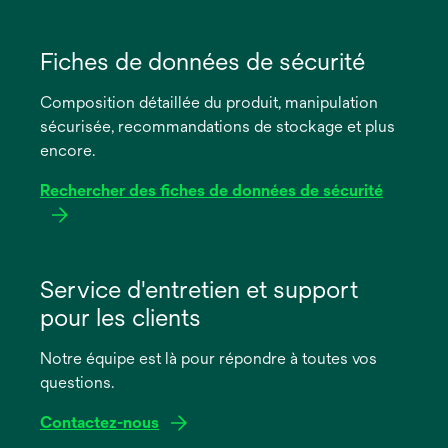
s’ouvre
dans
Fiches de données de sécurité
un
Composition détaillée du produit, manipulation
nouvel
sécurisée, recommandations de stockage et plus
onglet
encore.
Rechercher des fiches de données de sécurité
s’ouvre
dans
Service d'entretien et support
un
pour les clients
nouvel
onglet
Notre équipe est là pour répondre à toutes vos
questions.
Contactez-nous