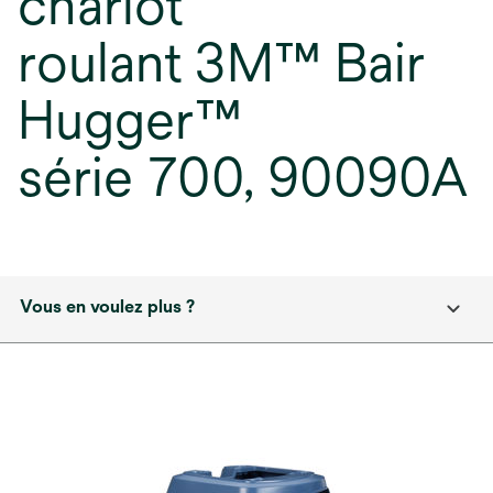
chariot
roulant 3M™ Bair
Hugger™
série 700, 90090A
Vous en voulez plus ?