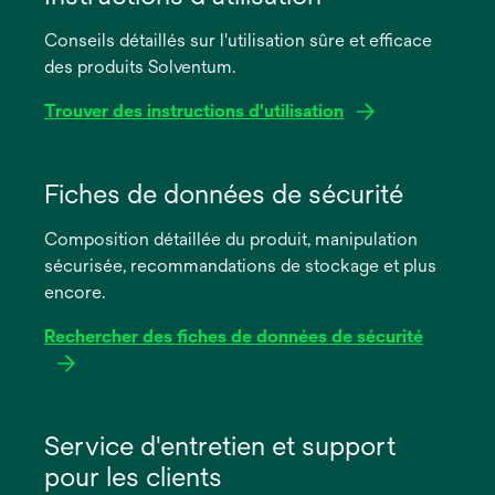
Conseils détaillés sur l'utilisation sûre et efficace
des produits Solventum.
Trouver des instructions d'utilisation
s’ouvre
dans
Fiches de données de sécurité
un
Composition détaillée du produit, manipulation
nouvel
sécurisée, recommandations de stockage et plus
onglet
encore.
Rechercher des fiches de données de sécurité
s’ouvre
dans
Service d'entretien et support
un
pour les clients
nouvel