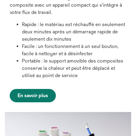
composite avec un appareil compact qui s'intègre à
votre flux de travail.
Rapide : le matériau est réchauffé en seulement
deux minutes après un démarrage rapide de
seulement dix minutes
Facile : un fonctionnement à un seul bouton,
facile à nettoyer et à désinfecter
Portable : le support amovible des composites
conserve la chaleur et peut être déplacé et
utilisé au point de service
En savoir plus
s’ouvre
dans
un
nouvel
onglet