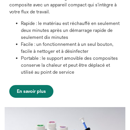
composite avec un appareil compact qui s'intègre à
votre flux de travail.
Rapide : le matériau est réchauffé en seulement
deux minutes après un démarrage rapide de
seulement dix minutes
Facile : un fonctionnement à un seul bouton,
facile à nettoyer et à désinfecter
Portable : le support amovible des composites
conserve la chaleur et peut être déplacé et
utilisé au point de service
En savoir plus
s’ouvre
dans
un
nouvel
onglet