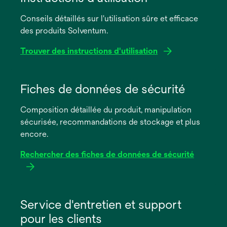
Conseils détaillés sur l'utilisation sûre et efficace
des produits Solventum.
Trouver des instructions d'utilisation
s’ouvre
dans
Fiches de données de sécurité
un
Composition détaillée du produit, manipulation
nouvel
sécurisée, recommandations de stockage et plus
onglet
encore.
Rechercher des fiches de données de sécurité
s’ouvre
dans
Service d'entretien et support
un
pour les clients
nouvel