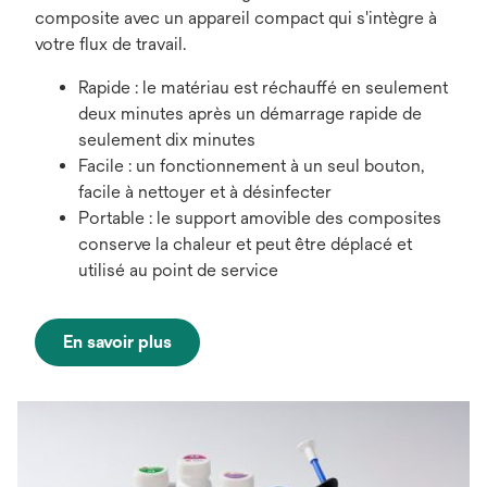
composite avec un appareil compact qui s'intègre à
votre flux de travail.
Rapide : le matériau est réchauffé en seulement
deux minutes après un démarrage rapide de
seulement dix minutes
Facile : un fonctionnement à un seul bouton,
facile à nettoyer et à désinfecter
Portable : le support amovible des composites
conserve la chaleur et peut être déplacé et
utilisé au point de service
En savoir plus
s’ouvre
dans
un
nouvel
onglet