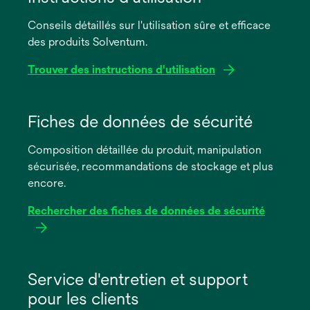
Conseils détaillés sur l'utilisation sûre et efficace
des produits Solventum.
Trouver des instructions d'utilisation
s’ouvre
dans
Fiches de données de sécurité
un
Composition détaillée du produit, manipulation
nouvel
sécurisée, recommandations de stockage et plus
onglet
encore.
Rechercher des fiches de données de sécurité
s’ouvre
dans
Service d'entretien et support
un
pour les clients
nouvel