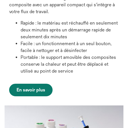
composite avec un appareil compact qui s'intègre à
votre flux de travail.
Rapide : le matériau est réchauffé en seulement
deux minutes après un démarrage rapide de
seulement dix minutes
Facile : un fonctionnement à un seul bouton,
facile à nettoyer et à désinfecter
Portable : le support amovible des composites
conserve la chaleur et peut être déplacé et
utilisé au point de service
En savoir plus
s’ouvre
dans
un
nouvel
onglet