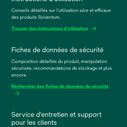
Conseils détaillés sur l'utilisation sûre et efficace
des produits Solventum.
Trouver des instructions d'utilisation
s’ouvre
dans
Fiches de données de sécurité
un
Composition détaillée du produit, manipulation
nouvel
sécurisée, recommandations de stockage et plus
onglet
encore.
Rechercher des fiches de données de sécurité
s’ouvre
dans
Service d'entretien et support
un
pour les clients
nouvel