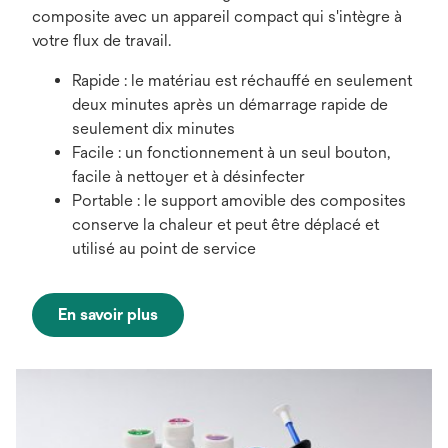
composite avec un appareil compact qui s'intègre à
votre flux de travail.
Rapide : le matériau est réchauffé en seulement
deux minutes après un démarrage rapide de
seulement dix minutes
Facile : un fonctionnement à un seul bouton,
facile à nettoyer et à désinfecter
Portable : le support amovible des composites
conserve la chaleur et peut être déplacé et
utilisé au point de service
En savoir plus
s’ouvre
dans
un
nouvel
onglet