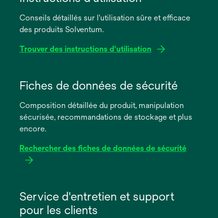
Conseils détaillés sur l'utilisation sûre et efficace
des produits Solventum.
Trouver des instructions d'utilisation
s’ouvre
dans
Fiches de données de sécurité
un
Composition détaillée du produit, manipulation
nouvel
sécurisée, recommandations de stockage et plus
onglet
encore.
Rechercher des fiches de données de sécurité
s’ouvre
dans
Service d'entretien et support
un
pour les clients
nouvel