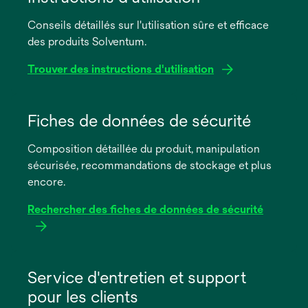
Conseils détaillés sur l'utilisation sûre et efficace
des produits Solventum.
Trouver des instructions d'utilisation
s’ouvre
dans
Fiches de données de sécurité
un
Composition détaillée du produit, manipulation
nouvel
sécurisée, recommandations de stockage et plus
onglet
encore.
Rechercher des fiches de données de sécurité
s’ouvre
dans
Service d'entretien et support
un
pour les clients
nouvel