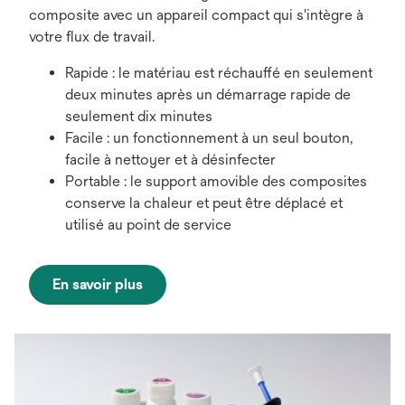
composite avec un appareil compact qui s'intègre à
votre flux de travail.
Rapide : le matériau est réchauffé en seulement
deux minutes après un démarrage rapide de
seulement dix minutes
Facile : un fonctionnement à un seul bouton,
facile à nettoyer et à désinfecter
Portable : le support amovible des composites
conserve la chaleur et peut être déplacé et
utilisé au point de service
En savoir plus
s’ouvre
dans
un
nouvel
onglet