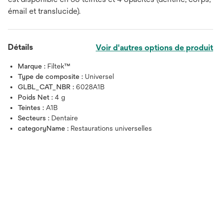
émail et translucide).
Détails
Voir d'autres options de produit
Marque :
Filtek™
Type de composite :
Universel
GLBL_CAT_NBR :
6028A1B
Poids Net :
4 g
Teintes :
A1B
Secteurs :
Dentaire
categoryName :
Restaurations universelles