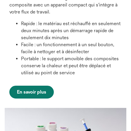
composite avec un appareil compact qui s'intègre à
votre flux de travail.
Rapide : le matériau est réchauffé en seulement
deux minutes après un démarrage rapide de
seulement dix minutes
Facile : un fonctionnement à un seul bouton,
facile à nettoyer et à désinfecter
Portable : le support amovible des composites
conserve la chaleur et peut être déplacé et
utilisé au point de service
En savoir plus
s’ouvre
dans
un
nouvel
onglet