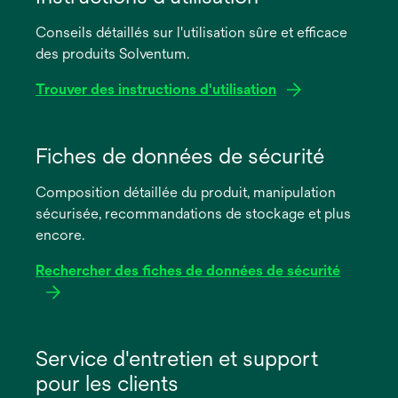
Conseils détaillés sur l'utilisation sûre et efficace
des produits Solventum.
Trouver des instructions d'utilisation
s’ouvre
dans
Fiches de données de sécurité
un
Composition détaillée du produit, manipulation
nouvel
sécurisée, recommandations de stockage et plus
onglet
encore.
Rechercher des fiches de données de sécurité
s’ouvre
dans
Service d'entretien et support
un
pour les clients
nouvel