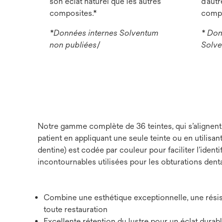
son éclat naturel que les autres
d’aut
composites.*
compo
*Données internes Solventum
* Don
non publiées
/
Solve
Notre gamme complète de 36 teintes, qui s’alignent 
patient en appliquant une seule teinte ou en utilisa
dentine) est codée par couleur pour faciliter l’iden
incontournables utilisées pour les obturations denta
Combine une esthétique exceptionnelle, une rési
toute restauration
Excellente rétention du lustre pour un éclat durab