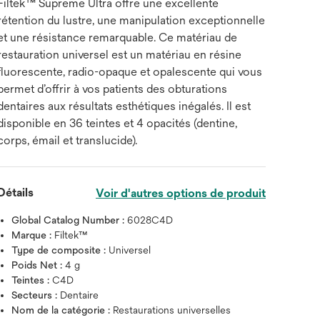
Filtek™ Supreme Ultra offre une excellente
rétention du lustre, une manipulation exceptionnelle
et une résistance remarquable. Ce matériau de
restauration universel est un matériau en résine
fluorescente, radio-opaque et opalescente qui vous
permet d’offrir à vos patients des obturations
dentaires aux résultats esthétiques inégalés. Il est
disponible en 36 teintes et 4 opacités (dentine,
corps, émail et translucide).
Détails
Voir d'autres options de produit
Global Catalog Number :
6028C4D
Marque :
Filtek™
Type de composite :
Universel
Poids Net :
4 g
Teintes :
C4D
Secteurs :
Dentaire
Nom de la catégorie :
Restaurations universelles
Survolez l'image pour zoo