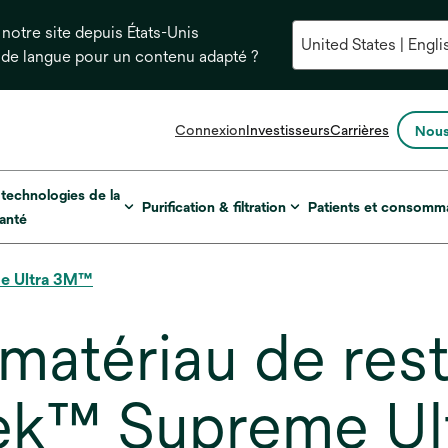
notre site depuis États-Unis
 de langue pour un contenu adapté ?
s’ouvre
Connexion
Investisseurs
Carrières
Nous
dans
un
nouvel
 technologies de la
Purification & filtration
Patients et consomm
onglet
anté
me Ultra 3M™
matériau de rest
ltek™ Supreme U