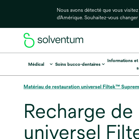
Nous avons détecté que vous visitez 
d'Amérique. Souhaitez-vous changer
Informations et
Médical
Soins bucco-dentaires
s
Matériau de restauration universel Filtek™ Supre
Recharge de 
universel Fi