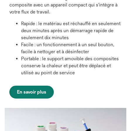
composite avec un appareil compact qui s'intègre à
votre flux de travail.
Rapide : le matériau est réchauffé en seulement
deux minutes après un démarrage rapide de
seulement dix minutes
Facile : un fonctionnement à un seul bouton,
facile à nettoyer et à désinfecter
Portable : le support amovible des composites
conserve la chaleur et peut être déplacé et
utilisé au point de service
En savoir plus
s’ouvre
dans
un
nouvel
onglet