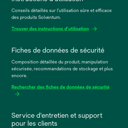
Conseils détaillés sur l'utilisation sûre et efficace
des produits Solventum.
Trouver des instructions d'utilisation
s’ouvre
dans
Fiches de données de sécurité
un
Composition détaillée du produit, manipulation
nouvel
sécurisée, recommandations de stockage et plus
onglet
encore.
Rechercher des fiches de données de sécurité
s’ouvre
dans
Service d'entretien et support
un
pour les clients
nouvel